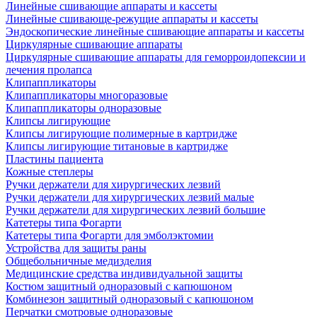
Линейные сшивающие аппараты и кассеты
Линейные сшивающе-режущие аппараты и кассеты
Эндоскопические линейные сшивающие аппараты и кассеты
Циркулярные сшивающие аппараты
Циркулярные сшивающие аппараты для геморроидопексии и
лечения пролапса
Клипаппликаторы
Клипаппликаторы многоразовые
Клипаппликаторы одноразовые
Клипсы лигирующие
Клипсы лигирующие полимерные в картридже
Клипсы лигирующие титановые в картридже
Пластины пациента
Кожные степлеры
Ручки держатели для хирургических лезвий
Ручки держатели для хирургических лезвий малые
Ручки держатели для хирургических лезвий большие
Катетеры типа Фогарти
Катетеры типа Фогарти для эмболэктомии
Устройства для защиты раны
Общебольничные медизделия
Медицинские средства индивидуальной защиты
Костюм защитный одноразовый с капюшоном
Комбинезон защитный одноразовый с капюшоном
Перчатки смотровые одноразовые