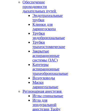
Обеспечение
проходимости
дыхательных путей
Эндотрахеальные
трубки
Клинки для
ларингоскопа
Трубки
эндобронхиальные
Трубки
трахеостомические
Закрытые
аспирационные
системы (ЗАС)
Катетеры
аспирационные
трахеобронхиальные
Воздуховоды
Маски
ларингеальные
Регионарная анестезия
Иглы спинальные
Игла для
эпидуральной
анестезии Tuohy