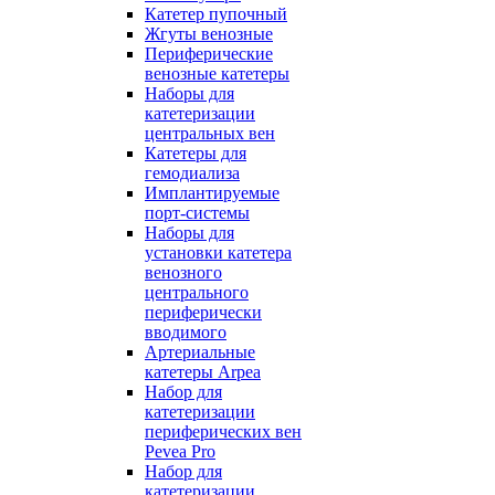
Катетер пупочный
Жгуты венозные
Периферические
венозные катетеры
Наборы для
катетеризации
центральных вен
Катетеры для
гемодиализа
Имплантируемые
порт‑системы
Наборы для
установки катетера
венозного
центрального
периферически
вводимого
Артериальные
катетеры Arpea
Набор для
катетеризации
периферических вен
Pevea Pro
Набор для
катетеризации