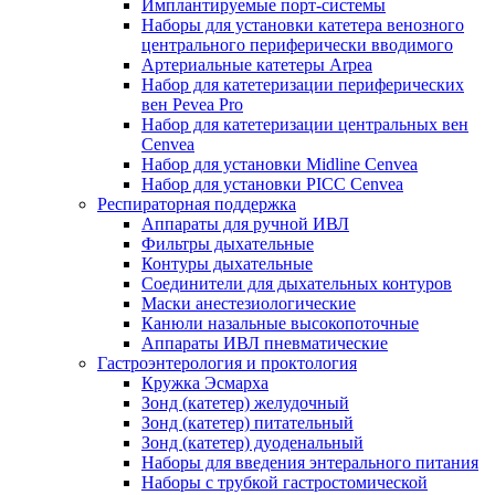
Имплантируемые порт‑системы
Наборы для установки катетера венозного
центрального периферически вводимого
Артериальные катетеры Arpea
Набор для катетеризации периферических
вен Pevea Pro
Набор для катетеризации центральных вен
Cenvea
Набор для установки Midline Cenvea
Набор для установки PICC Cenvea
Респираторная поддержка
Аппараты для ручной ИВЛ
Фильтры дыхательные
Контуры дыхательные
Соединители для дыхательных контуров
Маски анестезиологические
Канюли назальные высокопоточные
Аппараты ИВЛ пневматические
Гастроэнтерология и проктология
Кружка Эсмарха
Зонд (катетер) желудочный
Зонд (катетер) питательный
Зонд (катетер) дуоденальный
Наборы для введения энтерального питания
Наборы с трубкой гастростомической