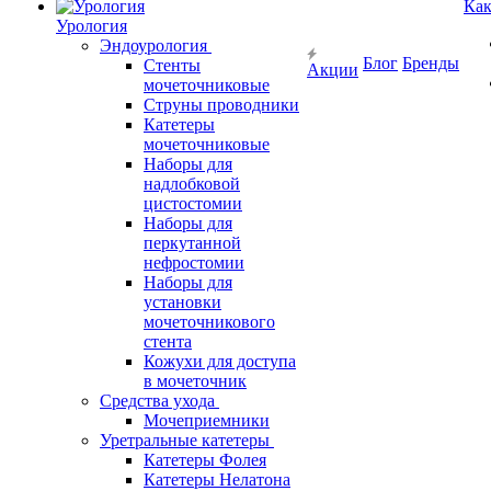
Как
Урология
Эндоурология
Блог
Бренды
Стенты
Акции
мочеточниковые
Струны проводники
Катетеры
мочеточниковые
Наборы для
надлобковой
цистостомии
Наборы для
перкутанной
нефростомии
Наборы для
установки
мочеточникового
стента
Кожухи для доступа
в мочеточник
Средства ухода
Мочеприемники
Уретральные катетеры
Катетеры Фолея
Катетеры Нелатона