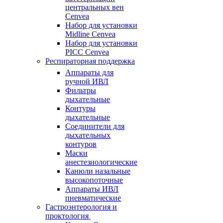
центральных вен
Cenvea
Набор для установки
Midline Cenvea
Набор для установки
PICC Cenvea
Респираторная поддержка
Аппараты для
ручной ИВЛ
Фильтры
дыхательные
Контуры
дыхательные
Соединители для
дыхательных
контуров
Маски
анестезиологические
Канюли назальные
высокопоточные
Аппараты ИВЛ
пневматические
Гастроэнтерология и
проктология