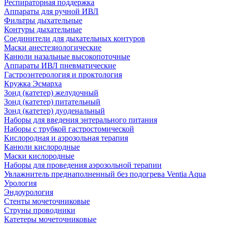
Респираторная поддержка
Аппараты для ручной ИВЛ
Фильтры дыхательные
Контуры дыхательные
Соединители для дыхательных контуров
Маски анестезиологические
Канюли назальные высокопоточные
Аппараты ИВЛ пневматические
Гастроэнтерология и проктология
Кружка Эсмарха
Зонд (катетер) желудочный
Зонд (катетер) питательный
Зонд (катетер) дуоденальный
Наборы для введения энтерального питания
Наборы с трубкой гастростомической
Кислородная и аэрозольная терапия
Канюли кислородные
Маски кислородные
Наборы для проведения аэрозольной терапии
Увлажнитель преднаполненный без подогрева Ventia Aqua
Урология
Эндоурология
Стенты мочеточниковые
Струны проводники
Катетеры мочеточниковые