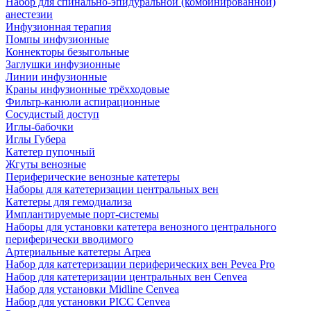
Набор для спинально-эпидуральной (комбинированной)
анестезии
Инфузионная терапия
Помпы инфузионные
Коннекторы безыгольные
Заглушки инфузионные
Линии инфузионные
Краны инфузионные трёхходовые
Фильтр-канюли аспирационные
Сосудистый доступ
Иглы-бабочки
Иглы Губера
Катетер пупочный
Жгуты венозные
Периферические венозные катетеры
Наборы для катетеризации центральных вен
Катетеры для гемодиализа
Имплантируемые порт‑системы
Наборы для установки катетера венозного центрального
периферически вводимого
Артериальные катетеры Arpea
Набор для катетеризации периферических вен Pevea Pro
Набор для катетеризации центральных вен Cenvea
Набор для установки Midline Cenvea
Набор для установки PICC Cenvea