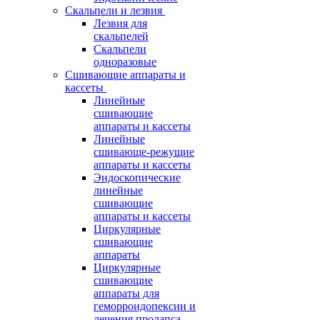
Скальпели и лезвия
Лезвия для
скальпелей
Скальпели
одноразовые
Сшивающие аппараты и
кассеты
Линейные
сшивающие
аппараты и кассеты
Линейные
сшивающе-режущие
аппараты и кассеты
Эндоскопические
линейные
сшивающие
аппараты и кассеты
Циркулярные
сшивающие
аппараты
Циркулярные
сшивающие
аппараты для
геморроидопексии и
лечения пролапса