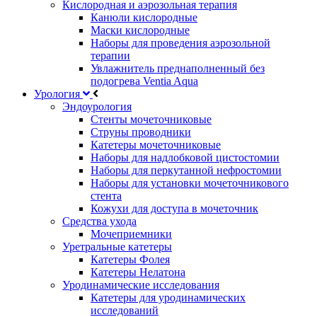
Кислородная и аэрозольная терапия
Канюли кислородные
Маски кислородные
Наборы для проведения аэрозольной
терапии
Увлажнитель преднаполненный без
подогрева Ventia Aqua
Урология
Эндоурология
Стенты мочеточниковые
Струны проводники
Катетеры мочеточниковые
Наборы для надлобковой цистостомии
Наборы для перкутанной нефростомии
Наборы для установки мочеточникового
стента
Кожухи для доступа в мочеточник
Средства ухода
Мочеприемники
Уретральные катетеры
Катетеры Фолея
Катетеры Нелатона
Уродинамические исследования
Катетеры для уродинамических
исследований