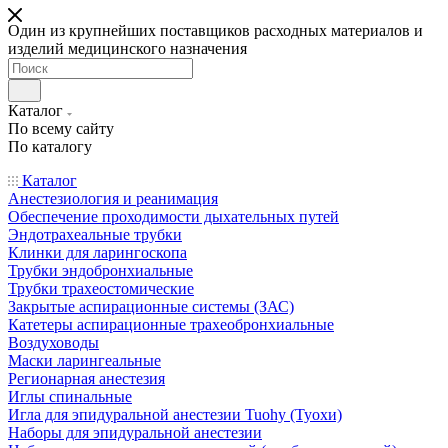
Один из крупнейших поставщиков расходных материалов и
изделий медицинского назначения
Каталог
По всему сайту
По каталогу
Каталог
Анестезиология и реанимация
Обеспечение проходимости дыхательных путей
Эндотрахеальные трубки
Клинки для ларингоскопа
Трубки эндобронхиальные
Трубки трахеостомические
Закрытые аспирационные системы (ЗАС)
Катетеры аспирационные трахеобронхиальные
Воздуховоды
Маски ларингеальные
Регионарная анестезия
Иглы спинальные
Игла для эпидуральной анестезии Tuohy (Туохи)
Наборы для эпидуральной анестезии