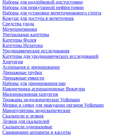
Наборы для надлобковой цистостомии
Наборы для перкутанной нефростомии
Наборы для установки мочеточникового стента
Кожухи для доступа в мочеточник
Средства ухода
Мочеприемники
Уретральные катетеры
Катетеры Фолея
Катетеры Нелатона
Уродинамические исследования
Катетеры для уродинамических исследований
Хирургия
Аспирация и дренирование
Дренажные трубки
Дренажные емкости
Наборы для дренирования ран
Наконечники аспирационные Янкауэра
Малоинвазивная хирургия
Троакары эндоскопические Volkmann
Мешки и сачки для эвакуации органов Volkmann
Манипуляторы эндоскопические
Скальпели и лезвия
Лезвия для скальпелей
Скальпели одноразовые
Сшивающие аппараты и кассеты