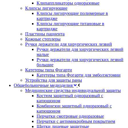
Клипаппликаторы одноразовые
Клипсы лигирующие
Клипсы лигирующие полимерные в
картридже
Клипсы лигирующие титановые в
картридже
Пластины пациента
Кожные степлеры
Ручки держатели для хирургических лезвий
Ручки держатели для хирургических лезвий
малые
Ручки держатели для хирургических лезвий
большие
Катетеры типа Фогарти
Катетеры типа Фогарти для эмболэктомии
Устройства для защиты раны
Общебольничные медизделия
Медицинские средства индивидуальной защиты
Костюм защитный одноразовый с
капюшоном
Комбинезон защитный одноразовый с
капюшоном
Перчатки смотровые одноразовые
Перчатки с антимикробным покрытием
Щитки лицевые защитные