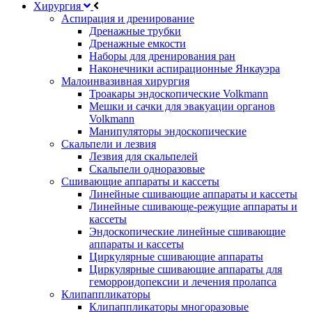
Хирургия
Аспирация и дренирование
Дренажные трубки
Дренажные емкости
Наборы для дренирования ран
Наконечники аспирационные Янкауэра
Малоинвазивная хирургия
Троакары эндоскопические Volkmann
Мешки и сачки для эвакуации органов
Volkmann
Манипуляторы эндоскопические
Скальпели и лезвия
Лезвия для скальпелей
Скальпели одноразовые
Сшивающие аппараты и кассеты
Линейные сшивающие аппараты и кассеты
Линейные сшивающе-режущие аппараты и
кассеты
Эндоскопические линейные сшивающие
аппараты и кассеты
Циркулярные сшивающие аппараты
Циркулярные сшивающие аппараты для
геморроидопексии и лечения пролапса
Клипаппликаторы
Клипаппликаторы многоразовые