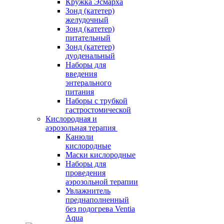
Кружка Эсмарха
Зонд (катетер)
желудочный
Зонд (катетер)
питательный
Зонд (катетер)
дуоденальный
Наборы для
введения
энтерального
питания
Наборы с трубкой
гастростомической
Кислородная и
аэрозольная терапия
Канюли
кислородные
Маски кислородные
Наборы для
проведения
аэрозольной терапии
Увлажнитель
преднаполненный
без подогрева Ventia
Aqua