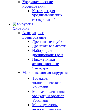
Уродинамические
исследования
Катетеры для
уродинамических
исследований
Хирургия
Аспирация и
дренирование
Дренажные трубки
Дренажные емкости
Наборы для
дренирования ран
Наконечники
аспирационные
Янкауэра
Малоинвазивная хирургия
Троакары
эндоскопические
Volkmann
Мешки и сачки для
эвакуации органов
Volkmann
Манипуляторы
эндоскопические