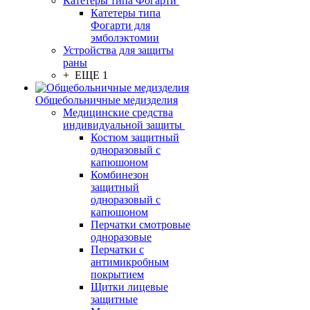
Катетеры типа Фогарти
Катетеры типа
Фогарти для
эмболэктомии
Устройства для защиты
раны
+ ЕЩЕ 1
Общебольничные медизделия
Медицинские средства
индивидуальной защиты
Костюм защитный
одноразовый с
капюшоном
Комбинезон
защитный
одноразовый с
капюшоном
Перчатки смотровые
одноразовые
Перчатки с
антимикробным
покрытием
Щитки лицевые
защитные