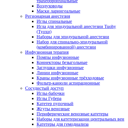
трахеобронхиальные
Воздуховоды
Маски ларингеальные
Регионарная анестезия
Иглы спинальные
Игла для эпидуральной анестезии Tuohy
(Туохи)
Наборы для эпидуральной анестезии
Набор для спинально-эпидуральной
(комбинированной) анестезии
Инфузионная терапия
Помпы инфузионные
Коннекторы безыгольные
Заглушки инфузионные
Линии инфузионные
Краны инфузионные трёхходовые
Фильтр-канюли аспирационные
Сосудистый доступ
Иглы-бабочки
Иглы Губера
Катетер пупочный
Жгуты венозные
Периферические венозные катетеры
Наборы для катетеризации центральных вен
Катетеры для гемодиализа