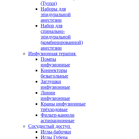
(Туохи)
Наборы для
эпидуральной
анестезии
Набор для
спинально-
эпидуральной
(комбинированной)
анестезии
Инфузионная терапия
Помпы
инфузионные
Коннекторы
безыгольные
Заглушки
инфузионные
Линии
инфузионные
Краны инфузионные
трёхходовые
Фильтр-канюли
аспирационные
Сосудистый доступ
Иглы-бабочки
Иглы Губера