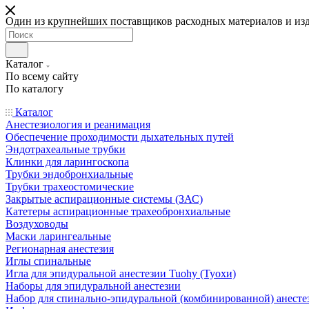
Один из крупнейших поставщиков расходных материалов и из
Каталог
По всему сайту
По каталогу
Каталог
Анестезиология и реанимация
Обеспечение проходимости дыхательных путей
Эндотрахеальные трубки
Клинки для ларингоскопа
Трубки эндобронхиальные
Трубки трахеостомические
Закрытые аспирационные системы (ЗАС)
Катетеры аспирационные трахеобронхиальные
Воздуховоды
Маски ларингеальные
Регионарная анестезия
Иглы спинальные
Игла для эпидуральной анестезии Tuohy (Туохи)
Наборы для эпидуральной анестезии
Набор для спинально-эпидуральной (комбинированной) анесте