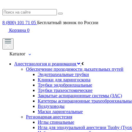
8 (800) 101 71 05
Бесплатный звонок по России
Корзина
0
Каталог
Анестезиология и реанимация
Обеспечение проходимости дыхательных путей
Эндотрахеальные трубки
Клинки для ларингоскопа
Трубки эндобронхиальные
Трубки трахеостомические
Закрытые аспирационные системы (ЗАС)
Катетеры аспирационные трахеобронхиальны
Воздуховоды
Маски ларингеальные
Регионарная анестезия
Иглы спинальные
Игла для эпидуральной анестезии Tuohy (Туох