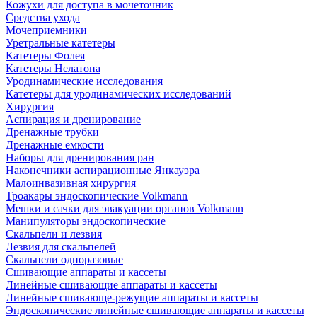
Кожухи для доступа в мочеточник
Средства ухода
Мочеприемники
Уретральные катетеры
Катетеры Фолея
Катетеры Нелатона
Уродинамические исследования
Катетеры для уродинамических исследований
Хирургия
Аспирация и дренирование
Дренажные трубки
Дренажные емкости
Наборы для дренирования ран
Наконечники аспирационные Янкауэра
Малоинвазивная хирургия
Троакары эндоскопические Volkmann
Мешки и сачки для эвакуации органов Volkmann
Манипуляторы эндоскопические
Скальпели и лезвия
Лезвия для скальпелей
Скальпели одноразовые
Сшивающие аппараты и кассеты
Линейные сшивающие аппараты и кассеты
Линейные сшивающе-режущие аппараты и кассеты
Эндоскопические линейные сшивающие аппараты и кассеты