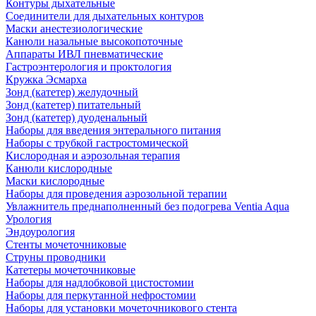
Контуры дыхательные
Соединители для дыхательных контуров
Маски анестезиологические
Канюли назальные высокопоточные
Аппараты ИВЛ пневматические
Гастроэнтерология и проктология
Кружка Эсмарха
Зонд (катетер) желудочный
Зонд (катетер) питательный
Зонд (катетер) дуоденальный
Наборы для введения энтерального питания
Наборы с трубкой гастростомической
Кислородная и аэрозольная терапия
Канюли кислородные
Маски кислородные
Наборы для проведения аэрозольной терапии
Увлажнитель преднаполненный без подогрева Ventia Aqua
Урология
Эндоурология
Стенты мочеточниковые
Струны проводники
Катетеры мочеточниковые
Наборы для надлобковой цистостомии
Наборы для перкутанной нефростомии
Наборы для установки мочеточникового стента