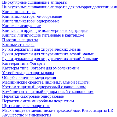
Циркулярные сшивающие аппараты
Циркулярные сшивающие аппараты для геморроидопексии и ле
Клипаппликаторы
Клипаппликаторы многоразовые
Клипаппликаторы одноразовые
Клипсы лигирующие
Клипсы лигирующие полимерные в картридже
Клипсы лигирующие титановые в картридже
Пластины пациента
Кожные степлеры
Ручки держатели для хирургических лезвий
Ручки держатели для хирургических лезвий малые
Ручки держатели для хирургических лезвий большие
Катетеры типа Фогарти
Катетеры типа Фогарти для эмболэктомии
Устройства для защиты раны
Общебольничные медизделия
Медицинские средства индивидуальной защиты
Костюм защитный одноразовый с капюшоном
Комбинезон защитный одноразовый с капюшоном
Перчатки смотровые одноразовые
Перчатки с антимикробным покрытием
Щитки лицевые защитные
Маски лицевые медицинские трехслойные. Класс защиты IIR
Акушерство и гинекология