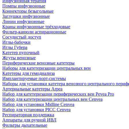
Инфузионная терапия
Помпы инфузионные
Коннекторы безыгольные
Заглушки инфузионные
Линии инфузионные
Краны инфузионные трёхходовые
Фильтр-канюли аспирационные
Сосудистый доступ
Иглы-бабочки
Иглы Губера
Катетер пупочный
Жгуты венозные
Периферические венозные катетеры
Наборы для катетеризации центральных вен
Катетеры для гемодиализа
Имплантируемые порт‑системы
Наборы для установки катетера венозного центрального пери
Артериальные катетеры Arpea
Набор для катетеризации периферических вен Pevea Pro
Набор для катетеризации центральных вен Cenvea
Набор для установки Midline Cenvea
Набор для установки PICC Cenvea
Респираторная поддержка
Аппараты для ручной ИВЛ
Фильтры дыхательные