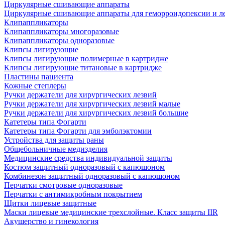
Циркулярные сшивающие аппараты
Циркулярные сшивающие аппараты для геморроидопексии и ле
Клипаппликаторы
Клипаппликаторы многоразовые
Клипаппликаторы одноразовые
Клипсы лигирующие
Клипсы лигирующие полимерные в картридже
Клипсы лигирующие титановые в картридже
Пластины пациента
Кожные степлеры
Ручки держатели для хирургических лезвий
Ручки держатели для хирургических лезвий малые
Ручки держатели для хирургических лезвий большие
Катетеры типа Фогарти
Катетеры типа Фогарти для эмболэктомии
Устройства для защиты раны
Общебольничные медизделия
Медицинские средства индивидуальной защиты
Костюм защитный одноразовый с капюшоном
Комбинезон защитный одноразовый с капюшоном
Перчатки смотровые одноразовые
Перчатки с антимикробным покрытием
Щитки лицевые защитные
Маски лицевые медицинские трехслойные. Класс защиты IIR
Акушерство и гинекология