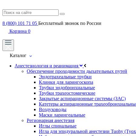
8 (800) 101 71 05
Бесплатный звонок по России
Корзина
0
Каталог
Анестезиология и реанимация
Обеспечение проходимости дыхательных путей
Эндотрахеальные трубки
Клинки для ларингоскопа
Трубки эндобронхиальные
Трубки трахеостомические
Закрытые аспирационные системы (ЗАС)
Катетеры аспирационные трахеобронхиальны
Воздуховоды
Маски ларингеальные
Регионарная анестезия
Иглы спинальные
Игла для эпидуральной анестезии Tuohy (Туох