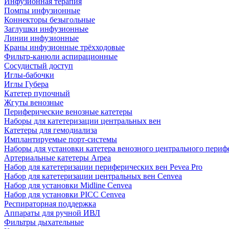
Инфузионная терапия
Помпы инфузионные
Коннекторы безыгольные
Заглушки инфузионные
Линии инфузионные
Краны инфузионные трёхходовые
Фильтр-канюли аспирационные
Сосудистый доступ
Иглы-бабочки
Иглы Губера
Катетер пупочный
Жгуты венозные
Периферические венозные катетеры
Наборы для катетеризации центральных вен
Катетеры для гемодиализа
Имплантируемые порт‑системы
Наборы для установки катетера венозного центрального пери
Артериальные катетеры Arpea
Набор для катетеризации периферических вен Pevea Pro
Набор для катетеризации центральных вен Cenvea
Набор для установки Midline Cenvea
Набор для установки PICC Cenvea
Респираторная поддержка
Аппараты для ручной ИВЛ
Фильтры дыхательные