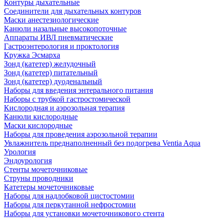
Контуры дыхательные
Соединители для дыхательных контуров
Маски анестезиологические
Канюли назальные высокопоточные
Аппараты ИВЛ пневматические
Гастроэнтерология и проктология
Кружка Эсмарха
Зонд (катетер) желудочный
Зонд (катетер) питательный
Зонд (катетер) дуоденальный
Наборы для введения энтерального питания
Наборы с трубкой гастростомической
Кислородная и аэрозольная терапия
Канюли кислородные
Маски кислородные
Наборы для проведения аэрозольной терапии
Увлажнитель преднаполненный без подогрева Ventia Aqua
Урология
Эндоурология
Стенты мочеточниковые
Струны проводники
Катетеры мочеточниковые
Наборы для надлобковой цистостомии
Наборы для перкутанной нефростомии
Наборы для установки мочеточникового стента