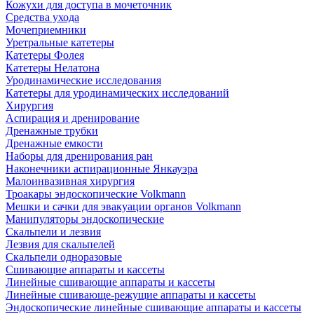
Кожухи для доступа в мочеточник
Средства ухода
Мочеприемники
Уретральные катетеры
Катетеры Фолея
Катетеры Нелатона
Уродинамические исследования
Катетеры для уродинамических исследований
Хирургия
Аспирация и дренирование
Дренажные трубки
Дренажные емкости
Наборы для дренирования ран
Наконечники аспирационные Янкауэра
Малоинвазивная хирургия
Троакары эндоскопические Volkmann
Мешки и сачки для эвакуации органов Volkmann
Манипуляторы эндоскопические
Скальпели и лезвия
Лезвия для скальпелей
Скальпели одноразовые
Сшивающие аппараты и кассеты
Линейные сшивающие аппараты и кассеты
Линейные сшивающе-режущие аппараты и кассеты
Эндоскопические линейные сшивающие аппараты и кассеты