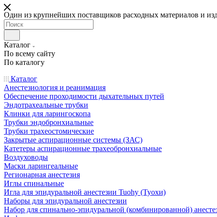
Один из крупнейших поставщиков расходных материалов и из
Каталог
По всему сайту
По каталогу
Каталог
Анестезиология и реанимация
Обеспечение проходимости дыхательных путей
Эндотрахеальные трубки
Клинки для ларингоскопа
Трубки эндобронхиальные
Трубки трахеостомические
Закрытые аспирационные системы (ЗАС)
Катетеры аспирационные трахеобронхиальные
Воздуховоды
Маски ларингеальные
Регионарная анестезия
Иглы спинальные
Игла для эпидуральной анестезии Tuohy (Туохи)
Наборы для эпидуральной анестезии
Набор для спинально-эпидуральной (комбинированной) анесте