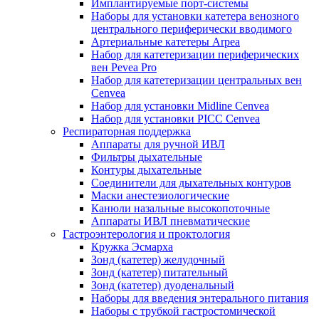
Имплантируемые порт‑системы
Наборы для установки катетера венозного
центрального периферически вводимого
Артериальные катетеры Arpea
Набор для катетеризации периферических
вен Pevea Pro
Набор для катетеризации центральных вен
Cenvea
Набор для установки Midline Cenvea
Набор для установки PICC Cenvea
Респираторная поддержка
Аппараты для ручной ИВЛ
Фильтры дыхательные
Контуры дыхательные
Соединители для дыхательных контуров
Маски анестезиологические
Канюли назальные высокопоточные
Аппараты ИВЛ пневматические
Гастроэнтерология и проктология
Кружка Эсмарха
Зонд (катетер) желудочный
Зонд (катетер) питательный
Зонд (катетер) дуоденальный
Наборы для введения энтерального питания
Наборы с трубкой гастростомической