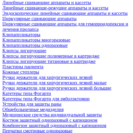
Линейные сшивающие аппараты и кассеты
Линейные сшивающе-режущие аппараты и кассеты
Эндоскопические линейные сшивающие аппараты и кассеты
Циркулярные сшивающие аппараты
Циркулярные сшивающие аппараты для геморроидопексии и
лечения пролапса
Клипаппликаторы
Клипаппликаторы многоразовые
Клипаппликаторы одноразовые
Клипсы лигирующие
Клипсы лигирующие полимерные в картридже
Клипсы лигирующие титановые в картридже
Пластины пациента
Кожные степлеры
Ручки держатели для хирургических лезвий
Ручки держатели для хирургических лезвий малые
Ручки держатели для хирургических лезвий большие
Катетеры типа Фогарти
Катетеры типа Фогарти для эмболэктомии
Устройства для защиты раны
Общебольничные медизделия
Медицинские средства индивидуальной защиты
Костюм защитный одноразовый с капюшоном
Комбинезон защитный одноразовый с капюшоном
Перчатки смотровые одноразовые