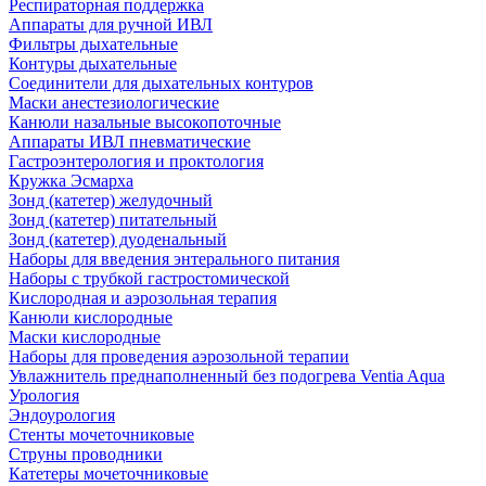
Респираторная поддержка
Аппараты для ручной ИВЛ
Фильтры дыхательные
Контуры дыхательные
Соединители для дыхательных контуров
Маски анестезиологические
Канюли назальные высокопоточные
Аппараты ИВЛ пневматические
Гастроэнтерология и проктология
Кружка Эсмарха
Зонд (катетер) желудочный
Зонд (катетер) питательный
Зонд (катетер) дуоденальный
Наборы для введения энтерального питания
Наборы с трубкой гастростомической
Кислородная и аэрозольная терапия
Канюли кислородные
Маски кислородные
Наборы для проведения аэрозольной терапии
Увлажнитель преднаполненный без подогрева Ventia Aqua
Урология
Эндоурология
Стенты мочеточниковые
Струны проводники
Катетеры мочеточниковые