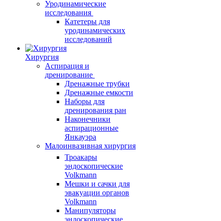
Уродинамические
исследования
Катетеры для
уродинамических
исследований
Хирургия
Аспирация и
дренирование
Дренажные трубки
Дренажные емкости
Наборы для
дренирования ран
Наконечники
аспирационные
Янкауэра
Малоинвазивная хирургия
Троакары
эндоскопические
Volkmann
Мешки и сачки для
эвакуации органов
Volkmann
Манипуляторы
эндоскопические