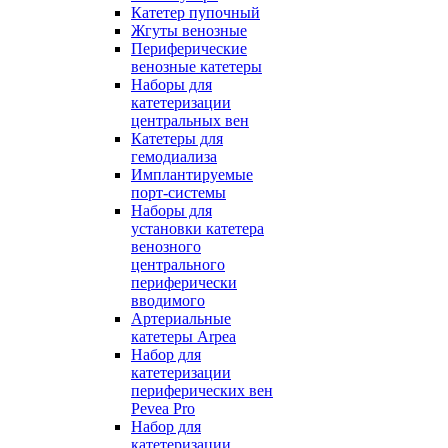
Катетер пупочный
Жгуты венозные
Периферические
венозные катетеры
Наборы для
катетеризации
центральных вен
Катетеры для
гемодиализа
Имплантируемые
порт‑системы
Наборы для
установки катетера
венозного
центрального
периферически
вводимого
Артериальные
катетеры Arpea
Набор для
катетеризации
периферических вен
Pevea Pro
Набор для
катетеризации