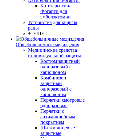
Катетеры типа Фогарти
Катетеры типа
Фогарти для
эмболэктомии
Устройства для защиты
раны
+ ЕЩЕ 1
Общебольничные медизделия
Медицинские средства
индивидуальной защиты
Костюм защитный
одноразовый с
капюшоном
Комбинезон
защитный
одноразовый с
капюшоном
Перчатки смотровые
одноразовые
Перчатки с
антимикробным
покрытием
Щитки лицевые
защитные