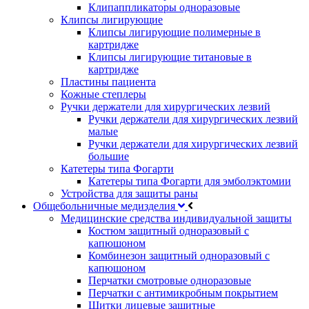
Клипаппликаторы одноразовые
Клипсы лигирующие
Клипсы лигирующие полимерные в
картридже
Клипсы лигирующие титановые в
картридже
Пластины пациента
Кожные степлеры
Ручки держатели для хирургических лезвий
Ручки держатели для хирургических лезвий
малые
Ручки держатели для хирургических лезвий
большие
Катетеры типа Фогарти
Катетеры типа Фогарти для эмболэктомии
Устройства для защиты раны
Общебольничные медизделия
Медицинские средства индивидуальной защиты
Костюм защитный одноразовый с
капюшоном
Комбинезон защитный одноразовый с
капюшоном
Перчатки смотровые одноразовые
Перчатки с антимикробным покрытием
Щитки лицевые защитные