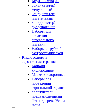
Кружка Эсмарха
Зонд (катетер)
желудочный
Зонд (катетер)
питательный
Зонд (катетер)
дуоденальный
Наборы для
введения
энтерального
питания
Наборы с трубкой
гастростомической
Кислородная и
аэрозольная терапия
Канюли
кислородные
Маски кислородные
Наборы для
проведения
аэрозольной терапии
Увлажнитель
преднаполненный
без подогрева Ventia
Aqua