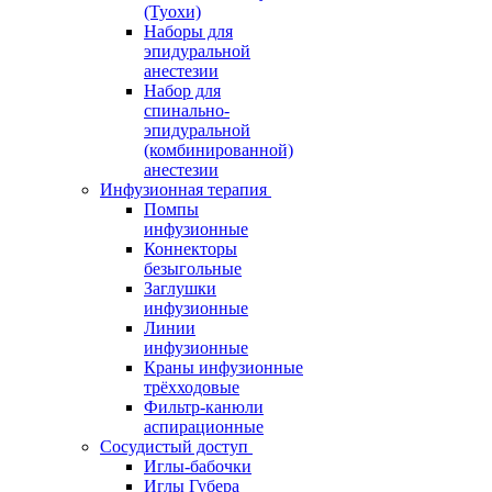
(Туохи)
Наборы для
эпидуральной
анестезии
Набор для
спинально-
эпидуральной
(комбинированной)
анестезии
Инфузионная терапия
Помпы
инфузионные
Коннекторы
безыгольные
Заглушки
инфузионные
Линии
инфузионные
Краны инфузионные
трёхходовые
Фильтр-канюли
аспирационные
Сосудистый доступ
Иглы-бабочки
Иглы Губера