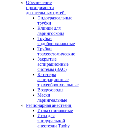
Обеспечение
проходимости
дыхательных путей
Эндотрахеальные
трубки
Клинки для
ларингоскопа
Трубки
эндобронхиальные
Трубки
трахеостомические
Закрытые
аспирационные
системы (ЗАС)
Катетеры
аспирационные
трахеобронхиальные
Воздуховоды
Маски
ларингеальные
Регионарная анестезия
Иглы спинальные
Игла для
эпидуральной
анестезии Tuohy