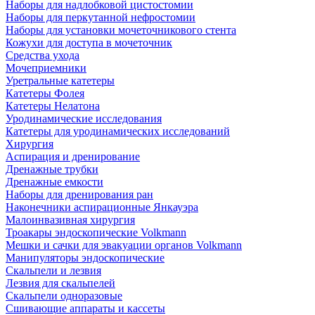
Наборы для надлобковой цистостомии
Наборы для перкутанной нефростомии
Наборы для установки мочеточникового стента
Кожухи для доступа в мочеточник
Средства ухода
Мочеприемники
Уретральные катетеры
Катетеры Фолея
Катетеры Нелатона
Уродинамические исследования
Катетеры для уродинамических исследований
Хирургия
Аспирация и дренирование
Дренажные трубки
Дренажные емкости
Наборы для дренирования ран
Наконечники аспирационные Янкауэра
Малоинвазивная хирургия
Троакары эндоскопические Volkmann
Мешки и сачки для эвакуации органов Volkmann
Манипуляторы эндоскопические
Скальпели и лезвия
Лезвия для скальпелей
Скальпели одноразовые
Сшивающие аппараты и кассеты