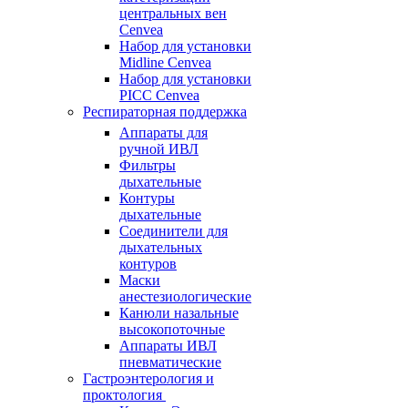
центральных вен
Cenvea
Набор для установки
Midline Cenvea
Набор для установки
PICC Cenvea
Респираторная поддержка
Аппараты для
ручной ИВЛ
Фильтры
дыхательные
Контуры
дыхательные
Соединители для
дыхательных
контуров
Маски
анестезиологические
Канюли назальные
высокопоточные
Аппараты ИВЛ
пневматические
Гастроэнтерология и
проктология