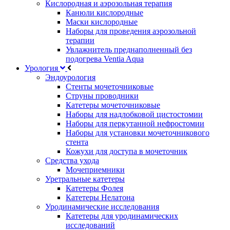
Кислородная и аэрозольная терапия
Канюли кислородные
Маски кислородные
Наборы для проведения аэрозольной
терапии
Увлажнитель преднаполненный без
подогрева Ventia Aqua
Урология
Эндоурология
Стенты мочеточниковые
Струны проводники
Катетеры мочеточниковые
Наборы для надлобковой цистостомии
Наборы для перкутанной нефростомии
Наборы для установки мочеточникового
стента
Кожухи для доступа в мочеточник
Средства ухода
Мочеприемники
Уретральные катетеры
Катетеры Фолея
Катетеры Нелатона
Уродинамические исследования
Катетеры для уродинамических
исследований