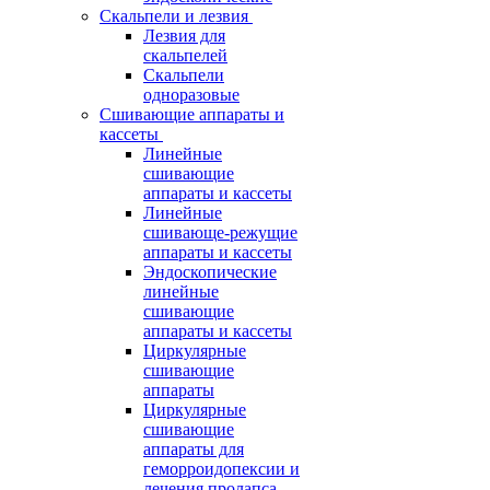
Скальпели и лезвия
Лезвия для
скальпелей
Скальпели
одноразовые
Сшивающие аппараты и
кассеты
Линейные
сшивающие
аппараты и кассеты
Линейные
сшивающе-режущие
аппараты и кассеты
Эндоскопические
линейные
сшивающие
аппараты и кассеты
Циркулярные
сшивающие
аппараты
Циркулярные
сшивающие
аппараты для
геморроидопексии и
лечения пролапса