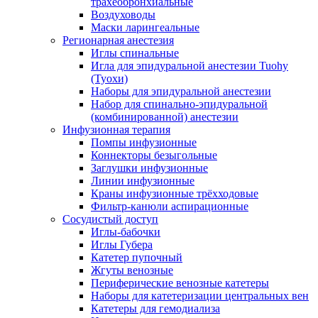
трахеобронхиальные
Воздуховоды
Маски ларингеальные
Регионарная анестезия
Иглы спинальные
Игла для эпидуральной анестезии Tuohy
(Туохи)
Наборы для эпидуральной анестезии
Набор для спинально-эпидуральной
(комбинированной) анестезии
Инфузионная терапия
Помпы инфузионные
Коннекторы безыгольные
Заглушки инфузионные
Линии инфузионные
Краны инфузионные трёхходовые
Фильтр-канюли аспирационные
Сосудистый доступ
Иглы-бабочки
Иглы Губера
Катетер пупочный
Жгуты венозные
Периферические венозные катетеры
Наборы для катетеризации центральных вен
Катетеры для гемодиализа