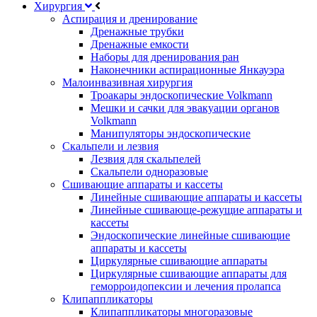
Хирургия
Аспирация и дренирование
Дренажные трубки
Дренажные емкости
Наборы для дренирования ран
Наконечники аспирационные Янкауэра
Малоинвазивная хирургия
Троакары эндоскопические Volkmann
Мешки и сачки для эвакуации органов
Volkmann
Манипуляторы эндоскопические
Скальпели и лезвия
Лезвия для скальпелей
Скальпели одноразовые
Сшивающие аппараты и кассеты
Линейные сшивающие аппараты и кассеты
Линейные сшивающе-режущие аппараты и
кассеты
Эндоскопические линейные сшивающие
аппараты и кассеты
Циркулярные сшивающие аппараты
Циркулярные сшивающие аппараты для
геморроидопексии и лечения пролапса
Клипаппликаторы
Клипаппликаторы многоразовые