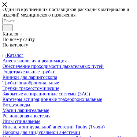
Один из крупнейших поставщиков расходных материалов и
изделий медицинского назначения
Каталог
По всему сайту
По каталогу
Каталог
Анестезиология и реанимация
Обеспечение проходимости дыхательных путей
Эндотрахеальные трубки
Клинки для ларингоскопа
Трубки эндобронхиальные
Трубки трахеостомические
Закрытые аспирационные системы (ЗАС)
Катетеры аспирационные трахеобронхиальные
Воздуховоды
Маски ларингеальные
Регионарная анестезия
Иглы спинальные
Игла для эпидуральной анестезии Tuohy (Туохи)
Наборы для эпидуральной анестезии