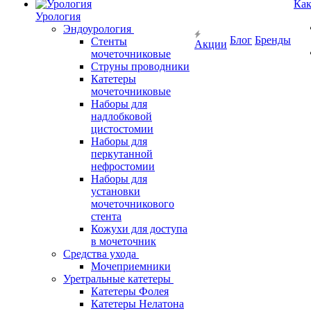
Как
Урология
Эндоурология
Блог
Бренды
Стенты
Акции
мочеточниковые
Струны проводники
Катетеры
мочеточниковые
Наборы для
надлобковой
цистостомии
Наборы для
перкутанной
нефростомии
Наборы для
установки
мочеточникового
стента
Кожухи для доступа
в мочеточник
Средства ухода
Мочеприемники
Уретральные катетеры
Катетеры Фолея
Катетеры Нелатона