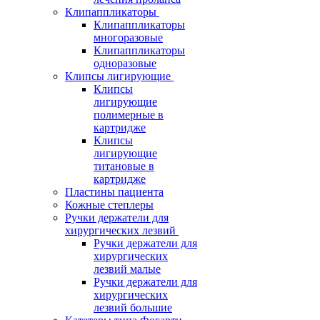
Клипаппликаторы
Клипаппликаторы
многоразовые
Клипаппликаторы
одноразовые
Клипсы лигирующие
Клипсы
лигирующие
полимерные в
картридже
Клипсы
лигирующие
титановые в
картридже
Пластины пациента
Кожные степлеры
Ручки держатели для
хирургических лезвий
Ручки держатели для
хирургических
лезвий малые
Ручки держатели для
хирургических
лезвий большие