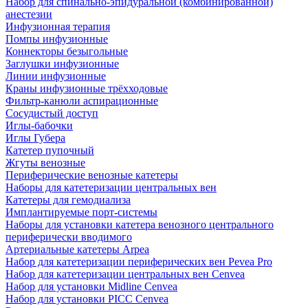
Набор для спинально-эпидуральной (комбинированной)
анестезии
Инфузионная терапия
Помпы инфузионные
Коннекторы безыгольные
Заглушки инфузионные
Линии инфузионные
Краны инфузионные трёхходовые
Фильтр-канюли аспирационные
Сосудистый доступ
Иглы-бабочки
Иглы Губера
Катетер пупочный
Жгуты венозные
Периферические венозные катетеры
Наборы для катетеризации центральных вен
Катетеры для гемодиализа
Имплантируемые порт‑системы
Наборы для установки катетера венозного центрального
периферически вводимого
Артериальные катетеры Arpea
Набор для катетеризации периферических вен Pevea Pro
Набор для катетеризации центральных вен Cenvea
Набор для установки Midline Cenvea
Набор для установки PICC Cenvea