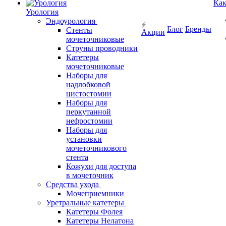
Как
Урология
Эндоурология
Блог
Бренды
Стенты
Акции
мочеточниковые
Струны проводники
Катетеры
мочеточниковые
Наборы для
надлобковой
цистостомии
Наборы для
перкутанной
нефростомии
Наборы для
установки
мочеточникового
стента
Кожухи для доступа
в мочеточник
Средства ухода
Мочеприемники
Уретральные катетеры
Катетеры Фолея
Катетеры Нелатона