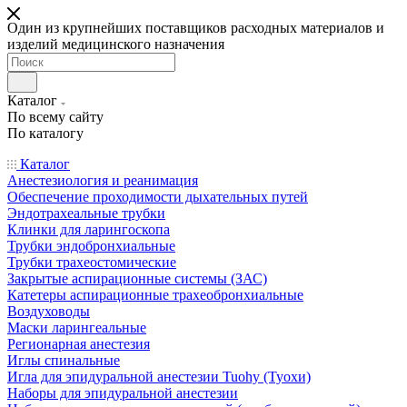
Один из крупнейших поставщиков расходных материалов и
изделий медицинского назначения
Каталог
По всему сайту
По каталогу
Каталог
Анестезиология и реанимация
Обеспечение проходимости дыхательных путей
Эндотрахеальные трубки
Клинки для ларингоскопа
Трубки эндобронхиальные
Трубки трахеостомические
Закрытые аспирационные системы (ЗАС)
Катетеры аспирационные трахеобронхиальные
Воздуховоды
Маски ларингеальные
Регионарная анестезия
Иглы спинальные
Игла для эпидуральной анестезии Tuohy (Туохи)
Наборы для эпидуральной анестезии