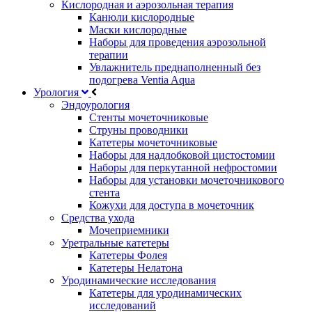
Кислородная и аэрозольная терапия
Канюли кислородные
Маски кислородные
Наборы для проведения аэрозольной
терапии
Увлажнитель преднаполненный без
подогрева Ventia Aqua
Урология
Эндоурология
Стенты мочеточниковые
Струны проводники
Катетеры мочеточниковые
Наборы для надлобковой цистостомии
Наборы для перкутанной нефростомии
Наборы для установки мочеточникового
стента
Кожухи для доступа в мочеточник
Средства ухода
Мочеприемники
Уретральные катетеры
Катетеры Фолея
Катетеры Нелатона
Уродинамические исследования
Катетеры для уродинамических
исследований