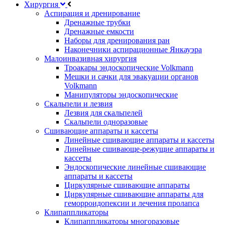
Хирургия
Аспирация и дренирование
Дренажные трубки
Дренажные емкости
Наборы для дренирования ран
Наконечники аспирационные Янкауэра
Малоинвазивная хирургия
Троакары эндоскопические Volkmann
Мешки и сачки для эвакуации органов
Volkmann
Манипуляторы эндоскопические
Скальпели и лезвия
Лезвия для скальпелей
Скальпели одноразовые
Сшивающие аппараты и кассеты
Линейные сшивающие аппараты и кассеты
Линейные сшивающе-режущие аппараты и
кассеты
Эндоскопические линейные сшивающие
аппараты и кассеты
Циркулярные сшивающие аппараты
Циркулярные сшивающие аппараты для
геморроидопексии и лечения пролапса
Клипаппликаторы
Клипаппликаторы многоразовые