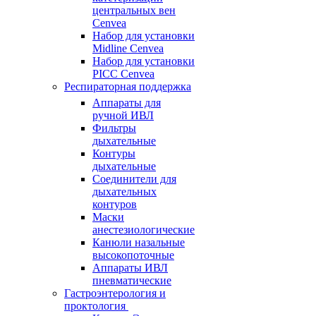
центральных вен
Cenvea
Набор для установки
Midline Cenvea
Набор для установки
PICC Cenvea
Респираторная поддержка
Аппараты для
ручной ИВЛ
Фильтры
дыхательные
Контуры
дыхательные
Соединители для
дыхательных
контуров
Маски
анестезиологические
Канюли назальные
высокопоточные
Аппараты ИВЛ
пневматические
Гастроэнтерология и
проктология