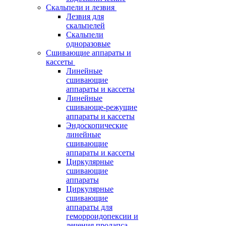
Скальпели и лезвия
Лезвия для
скальпелей
Скальпели
одноразовые
Сшивающие аппараты и
кассеты
Линейные
сшивающие
аппараты и кассеты
Линейные
сшивающе-режущие
аппараты и кассеты
Эндоскопические
линейные
сшивающие
аппараты и кассеты
Циркулярные
сшивающие
аппараты
Циркулярные
сшивающие
аппараты для
геморроидопексии и
лечения пролапса