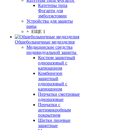
Катетеры типа Фогарти
Катетеры типа
Фогарти для
эмболэктомии
Устройства для защиты
раны
+ ЕЩЕ 1
Общебольничные медизделия
Медицинские средства
индивидуальной защиты
Костюм защитный
одноразовый с
капюшоном
Комбинезон
защитный
одноразовый с
капюшоном
Перчатки смотровые
одноразовые
Перчатки с
антимикробным
покрытием
Щитки лицевые
защитные