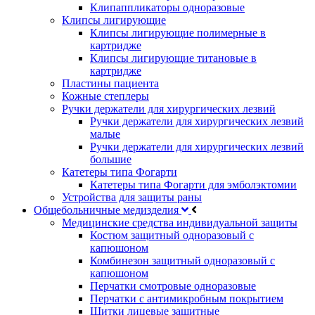
Клипаппликаторы одноразовые
Клипсы лигирующие
Клипсы лигирующие полимерные в
картридже
Клипсы лигирующие титановые в
картридже
Пластины пациента
Кожные степлеры
Ручки держатели для хирургических лезвий
Ручки держатели для хирургических лезвий
малые
Ручки держатели для хирургических лезвий
большие
Катетеры типа Фогарти
Катетеры типа Фогарти для эмболэктомии
Устройства для защиты раны
Общебольничные медизделия
Медицинские средства индивидуальной защиты
Костюм защитный одноразовый с
капюшоном
Комбинезон защитный одноразовый с
капюшоном
Перчатки смотровые одноразовые
Перчатки с антимикробным покрытием
Щитки лицевые защитные