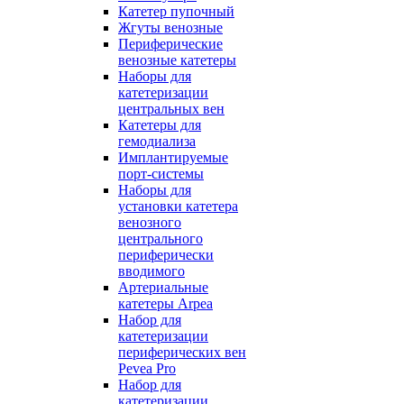
Катетер пупочный
Жгуты венозные
Периферические
венозные катетеры
Наборы для
катетеризации
центральных вен
Катетеры для
гемодиализа
Имплантируемые
порт‑системы
Наборы для
установки катетера
венозного
центрального
периферически
вводимого
Артериальные
катетеры Arpea
Набор для
катетеризации
периферических вен
Pevea Pro
Набор для
катетеризации