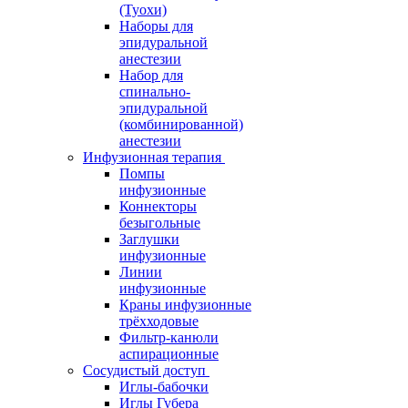
(Туохи)
Наборы для
эпидуральной
анестезии
Набор для
спинально-
эпидуральной
(комбинированной)
анестезии
Инфузионная терапия
Помпы
инфузионные
Коннекторы
безыгольные
Заглушки
инфузионные
Линии
инфузионные
Краны инфузионные
трёхходовые
Фильтр-канюли
аспирационные
Сосудистый доступ
Иглы-бабочки
Иглы Губера