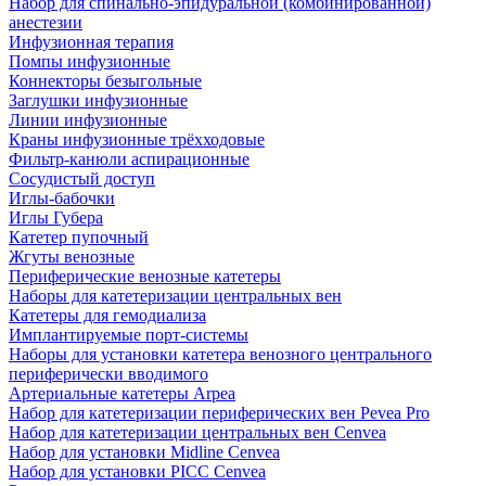
Набор для спинально-эпидуральной (комбинированной)
анестезии
Инфузионная терапия
Помпы инфузионные
Коннекторы безыгольные
Заглушки инфузионные
Линии инфузионные
Краны инфузионные трёхходовые
Фильтр-канюли аспирационные
Сосудистый доступ
Иглы-бабочки
Иглы Губера
Катетер пупочный
Жгуты венозные
Периферические венозные катетеры
Наборы для катетеризации центральных вен
Катетеры для гемодиализа
Имплантируемые порт‑системы
Наборы для установки катетера венозного центрального
периферически вводимого
Артериальные катетеры Arpea
Набор для катетеризации периферических вен Pevea Pro
Набор для катетеризации центральных вен Cenvea
Набор для установки Midline Cenvea
Набор для установки PICC Cenvea