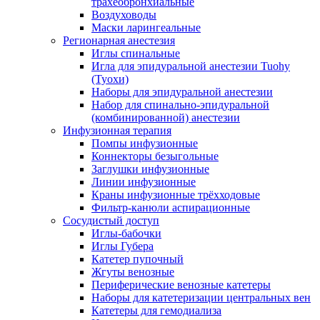
трахеобронхиальные
Воздуховоды
Маски ларингеальные
Регионарная анестезия
Иглы спинальные
Игла для эпидуральной анестезии Tuohy
(Туохи)
Наборы для эпидуральной анестезии
Набор для спинально-эпидуральной
(комбинированной) анестезии
Инфузионная терапия
Помпы инфузионные
Коннекторы безыгольные
Заглушки инфузионные
Линии инфузионные
Краны инфузионные трёхходовые
Фильтр-канюли аспирационные
Сосудистый доступ
Иглы-бабочки
Иглы Губера
Катетер пупочный
Жгуты венозные
Периферические венозные катетеры
Наборы для катетеризации центральных вен
Катетеры для гемодиализа