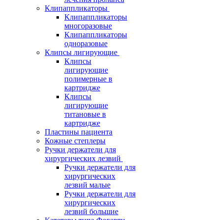
Клипаппликаторы
Клипаппликаторы
многоразовые
Клипаппликаторы
одноразовые
Клипсы лигирующие
Клипсы
лигирующие
полимерные в
картридже
Клипсы
лигирующие
титановые в
картридже
Пластины пациента
Кожные степлеры
Ручки держатели для
хирургических лезвий
Ручки держатели для
хирургических
лезвий малые
Ручки держатели для
хирургических
лезвий большие