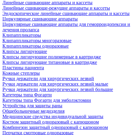
Линейные сшивающие аппараты и кассеты
Линейные сшивающе-режущие аппараты и кассеты
Эндоскопические линейные сшивающие аппараты и кассеты
Циркулярные сшивающие аппараты
Циркулярные сшивающие аппараты для геморроидопексии и
лечения пролапса
Клипаппликаторы
Клипаппликаторы многоразовые
Клипаппликаторы одноразовые
Клипсы лигирующие
Клипсы лигирующие полимерные в картридже
Клипсы лигирующие титановые в картридже
Пластины пациента
Кожные степлеры
Ручки держатели для хирургических лезвий
Ручки держатели для хирургических лезвий малые
Ручки держатели для хирургических лезвий большие
Катетеры типа Фогарти
Катетеры типа Фогарти для эмболэктомии
Устройства для защиты раны
Общебольничные медизделия
Медицинские средства индивидуальной защиты
Костюм защитный одноразовый с капюшоном
Комбинезон защитный одноразовый с капюшоном
Перчатки смотровые одноразовые