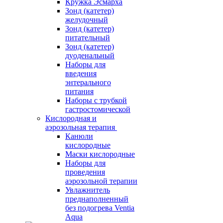
Кружка Эсмарха
Зонд (катетер)
желудочный
Зонд (катетер)
питательный
Зонд (катетер)
дуоденальный
Наборы для
введения
энтерального
питания
Наборы с трубкой
гастростомической
Кислородная и
аэрозольная терапия
Канюли
кислородные
Маски кислородные
Наборы для
проведения
аэрозольной терапии
Увлажнитель
преднаполненный
без подогрева Ventia
Aqua