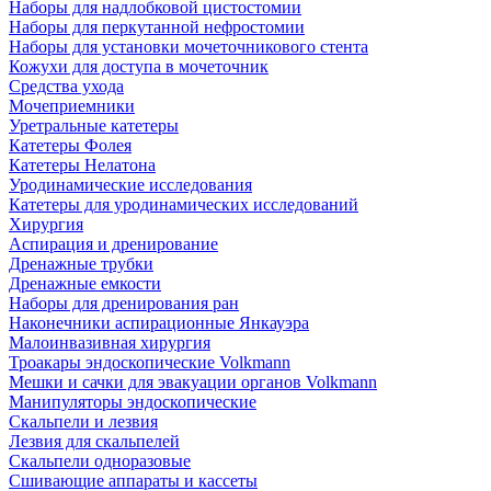
Наборы для надлобковой цистостомии
Наборы для перкутанной нефростомии
Наборы для установки мочеточникового стента
Кожухи для доступа в мочеточник
Средства ухода
Мочеприемники
Уретральные катетеры
Катетеры Фолея
Катетеры Нелатона
Уродинамические исследования
Катетеры для уродинамических исследований
Хирургия
Аспирация и дренирование
Дренажные трубки
Дренажные емкости
Наборы для дренирования ран
Наконечники аспирационные Янкауэра
Малоинвазивная хирургия
Троакары эндоскопические Volkmann
Мешки и сачки для эвакуации органов Volkmann
Манипуляторы эндоскопические
Скальпели и лезвия
Лезвия для скальпелей
Скальпели одноразовые
Сшивающие аппараты и кассеты