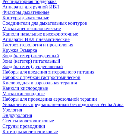
Респираторная поддержка
Аппараты для ручной ИВЛ
Фильтры дыхательные
Контуры дыхательные
Соединители для дыхательных контуров
Маски анестезиологические
Канюли назальные высокопоточные
Аппараты ИВЛ пневматические
Гастроэнтерология и проктология
Кружка Эсмарха
Зонд (катетер) желудочный
Зонд (катетер) питательный
Зонд (катетер) дуоденальный
Наборы для введения энтерального питания
Наборы с трубкой гастростомической
Кислородная и аэрозольная терапия
Канюли кислородные
Маски кислородные
Наборы для проведения аэрозольной терапии
Увлажнитель преднаполненный без подогрева Ventia Aqua
Урология
Эндоурология
Стенты мочеточниковые
Струны проводники
Катетеры мочеточниковые