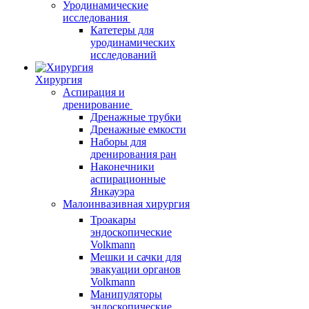
Уродинамические
исследования
Катетеры для
уродинамических
исследований
Хирургия
Аспирация и
дренирование
Дренажные трубки
Дренажные емкости
Наборы для
дренирования ран
Наконечники
аспирационные
Янкауэра
Малоинвазивная хирургия
Троакары
эндоскопические
Volkmann
Мешки и сачки для
эвакуации органов
Volkmann
Манипуляторы
эндоскопические