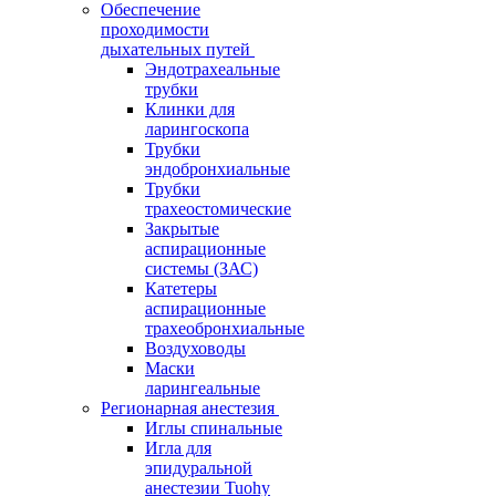
Обеспечение
проходимости
дыхательных путей
Эндотрахеальные
трубки
Клинки для
ларингоскопа
Трубки
эндобронхиальные
Трубки
трахеостомические
Закрытые
аспирационные
системы (ЗАС)
Катетеры
аспирационные
трахеобронхиальные
Воздуховоды
Маски
ларингеальные
Регионарная анестезия
Иглы спинальные
Игла для
эпидуральной
анестезии Tuohy