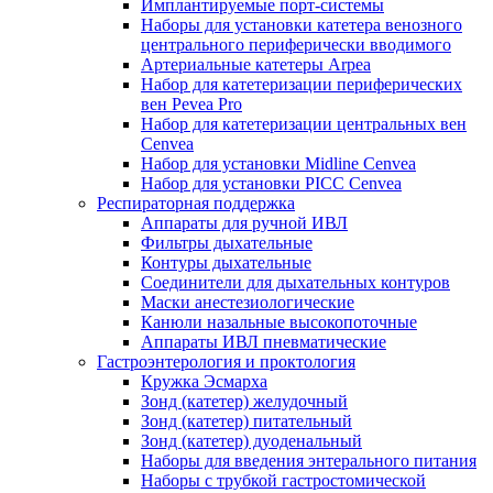
Имплантируемые порт‑системы
Наборы для установки катетера венозного
центрального периферически вводимого
Артериальные катетеры Arpea
Набор для катетеризации периферических
вен Pevea Pro
Набор для катетеризации центральных вен
Cenvea
Набор для установки Midline Cenvea
Набор для установки PICC Cenvea
Респираторная поддержка
Аппараты для ручной ИВЛ
Фильтры дыхательные
Контуры дыхательные
Соединители для дыхательных контуров
Маски анестезиологические
Канюли назальные высокопоточные
Аппараты ИВЛ пневматические
Гастроэнтерология и проктология
Кружка Эсмарха
Зонд (катетер) желудочный
Зонд (катетер) питательный
Зонд (катетер) дуоденальный
Наборы для введения энтерального питания
Наборы с трубкой гастростомической