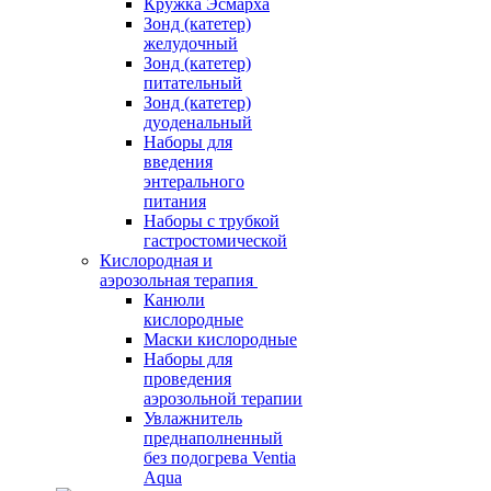
Кружка Эсмарха
Зонд (катетер)
желудочный
Зонд (катетер)
питательный
Зонд (катетер)
дуоденальный
Наборы для
введения
энтерального
питания
Наборы с трубкой
гастростомической
Кислородная и
аэрозольная терапия
Канюли
кислородные
Маски кислородные
Наборы для
проведения
аэрозольной терапии
Увлажнитель
преднаполненный
без подогрева Ventia
Aqua