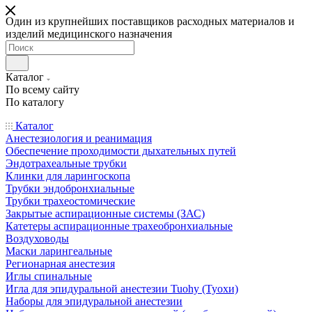
Один из крупнейших поставщиков расходных материалов и
изделий медицинского назначения
Каталог
По всему сайту
По каталогу
Каталог
Анестезиология и реанимация
Обеспечение проходимости дыхательных путей
Эндотрахеальные трубки
Клинки для ларингоскопа
Трубки эндобронхиальные
Трубки трахеостомические
Закрытые аспирационные системы (ЗАС)
Катетеры аспирационные трахеобронхиальные
Воздуховоды
Маски ларингеальные
Регионарная анестезия
Иглы спинальные
Игла для эпидуральной анестезии Tuohy (Туохи)
Наборы для эпидуральной анестезии