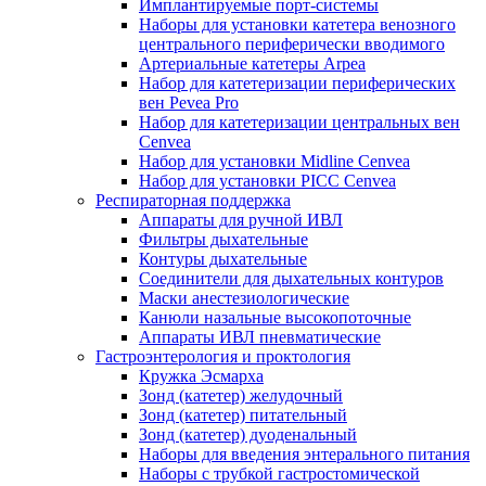
Имплантируемые порт‑системы
Наборы для установки катетера венозного
центрального периферически вводимого
Артериальные катетеры Arpea
Набор для катетеризации периферических
вен Pevea Pro
Набор для катетеризации центральных вен
Cenvea
Набор для установки Midline Cenvea
Набор для установки PICC Cenvea
Респираторная поддержка
Аппараты для ручной ИВЛ
Фильтры дыхательные
Контуры дыхательные
Соединители для дыхательных контуров
Маски анестезиологические
Канюли назальные высокопоточные
Аппараты ИВЛ пневматические
Гастроэнтерология и проктология
Кружка Эсмарха
Зонд (катетер) желудочный
Зонд (катетер) питательный
Зонд (катетер) дуоденальный
Наборы для введения энтерального питания
Наборы с трубкой гастростомической