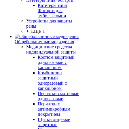
Катетеры типа Фогарти
Катетеры типа
Фогарти для
эмболэктомии
Устройства для защиты
раны
+ ЕЩЕ 1
Общебольничные медизделия
Медицинские средства
индивидуальной защиты
Костюм защитный
одноразовый с
капюшоном
Комбинезон
защитный
одноразовый с
капюшоном
Перчатки смотровые
одноразовые
Перчатки с
антимикробным
покрытием
Щитки лицевые
защитные