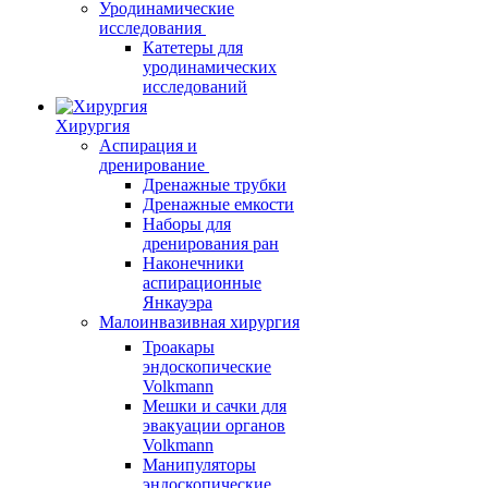
Уродинамические
исследования
Катетеры для
уродинамических
исследований
Хирургия
Аспирация и
дренирование
Дренажные трубки
Дренажные емкости
Наборы для
дренирования ран
Наконечники
аспирационные
Янкауэра
Малоинвазивная хирургия
Троакары
эндоскопические
Volkmann
Мешки и сачки для
эвакуации органов
Volkmann
Манипуляторы
эндоскопические