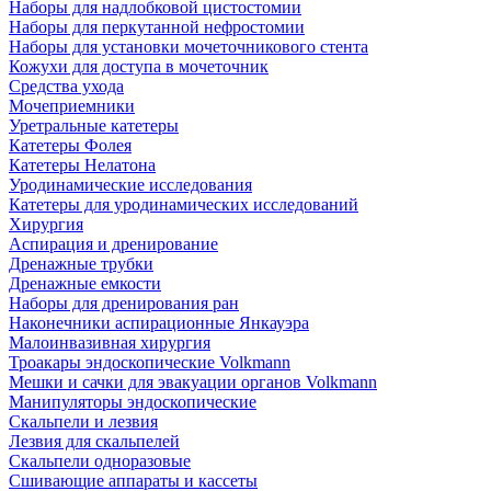
Наборы для надлобковой цистостомии
Наборы для перкутанной нефростомии
Наборы для установки мочеточникового стента
Кожухи для доступа в мочеточник
Средства ухода
Мочеприемники
Уретральные катетеры
Катетеры Фолея
Катетеры Нелатона
Уродинамические исследования
Катетеры для уродинамических исследований
Хирургия
Аспирация и дренирование
Дренажные трубки
Дренажные емкости
Наборы для дренирования ран
Наконечники аспирационные Янкауэра
Малоинвазивная хирургия
Троакары эндоскопические Volkmann
Мешки и сачки для эвакуации органов Volkmann
Манипуляторы эндоскопические
Скальпели и лезвия
Лезвия для скальпелей
Скальпели одноразовые
Сшивающие аппараты и кассеты