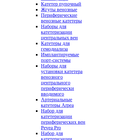
Катетер пупочный
Жгуты венозные
Периферические
венозные катетеры
Наборы для
катетеризации
центральных вен
Катетеры для
гемодиализа
Имплантируемые
порт‑системы
Наборы для
установки катетера
венозного
центрального
периферически
вводимого
Артериальные
катетеры Arpea
Набор для
катетеризации
периферических вен
Pevea Pro
Набор для
катетеризации