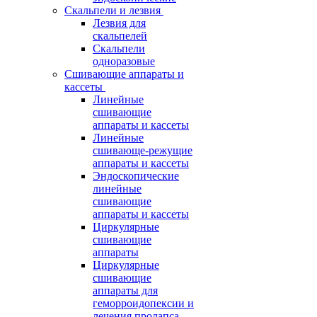
Скальпели и лезвия
Лезвия для
скальпелей
Скальпели
одноразовые
Сшивающие аппараты и
кассеты
Линейные
сшивающие
аппараты и кассеты
Линейные
сшивающе-режущие
аппараты и кассеты
Эндоскопические
линейные
сшивающие
аппараты и кассеты
Циркулярные
сшивающие
аппараты
Циркулярные
сшивающие
аппараты для
геморроидопексии и
лечения пролапса