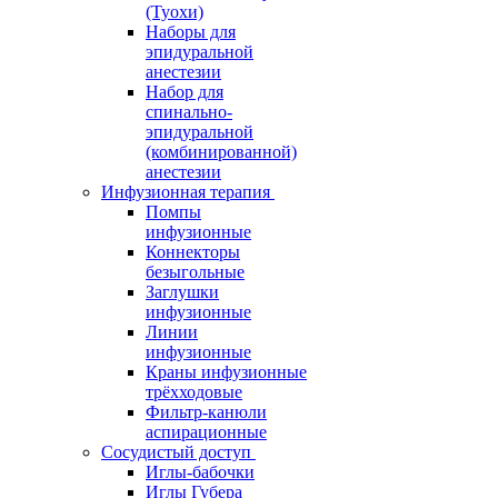
(Туохи)
Наборы для
эпидуральной
анестезии
Набор для
спинально-
эпидуральной
(комбинированной)
анестезии
Инфузионная терапия
Помпы
инфузионные
Коннекторы
безыгольные
Заглушки
инфузионные
Линии
инфузионные
Краны инфузионные
трёхходовые
Фильтр-канюли
аспирационные
Сосудистый доступ
Иглы-бабочки
Иглы Губера