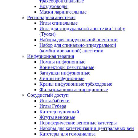
трахеобронхиальные
Воздуховоды
Маски ларингеальные
Регионарная анестезия
Иглы спинальные
Игла для эпидуральной анестезии Tuohy
(Туохи)
Наборы для эпидуральной анестезии
Набор для спинально-эпидуральной
(комбинированной) анестезии
Инфузионная терапия
Помпы инфузионные
Коннекторы безыгольные
Заглушки инфузионные
Линии инфузионные
Краны инфузионные трёхходовые
Фильтр-канюли аспирационные
Сосудистый доступ
Иглы-бабочки
Иглы Губера
Катетер пупочный
Жгуты венозные
Периферические венозные катетеры
Наборы для катетеризации центральных вен
Катетеры для гемодиализа