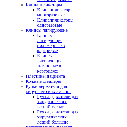
Клипаппликаторы
Клипаппликаторы
многоразовые
Клипаппликаторы
одноразовые
Клипсы лигирующие
Клипсы
лигирующие
полимерные в
картридже
Клипсы
лигирующие
титановые в
картридже
Пластины пациента
Кожные степлеры
Ручки держатели для
хирургических лезвий
Ручки держатели для
хирургических
лезвий малые
Ручки держатели для
хирургических
лезвий большие