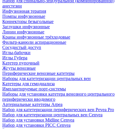
Набор для спинально-эпидуральной (комбинированной)
анестезии
Инфузионная терапия
Помпы инфузионные
Коннекторы безыгольные
Заглушки инфузионные
Линии инфузионные
Краны инфузионные трёхходовые
Фильтр-канюли аспирационные
Сосудистый доступ
Иглы-бабочки
Иглы Губера
Катетер пупочный
Жгуты венозные
Периферические венозные катетеры
Наборы для катетеризации центральных вен
Катетеры для гемодиализа
Имплантируемые порт‑системы
Наборы для установки катетера венозного центрального
периферически вводимого
Артериальные катетеры Arpea
Набор для катетеризации периферических вен Pevea Pro
Набор для катетеризации центральных вен Cenvea
Набор для установки Midline Cenvea
Набор для установки PICC Cenvea