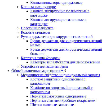
Клипаппликаторы одноразовые
Клипсы лигирующие
Клипсы лигирующие полимерные в
картридже
Клипсы лигирующие титановые в
картридже
Пластины пациента
Кожные степлеры
Ручки держатели для хирургических лезвий
Ручки держатели для хирургических лезвий
малые
Ручки держатели для хирургических лезвий
большие
Катетеры типа Фогарти
Катетеры типа Фогарти для эмболэктомии
Устройства для защиты раны
Общебольничные медизделия
Медицинские средства индивидуальной защиты
Костюм защитный одноразовый с
капюшоном
Комбинезон защитный одноразовый с
капюшоном
Перчатки смотровые одноразовые
Перчатки с антимикробным покрытием
Щитки лицевые защитные