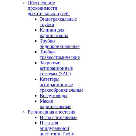
Обеспечение
проходимости
дыхательных путей
Эндотрахеальные
трубки
Клинки для
ларингоскопа
Трубки
эндобронхиальные
Трубки
трахеостомические
Закрытые
аспирационные
системы (ЗАС)
Катетеры
аспирационные
трахеобронхиальные
Воздуховоды
Маски
ларингеальные
Регионарная анестезия
Иглы спинальные
Игла для
эпидуральной
анестезии Tuohy