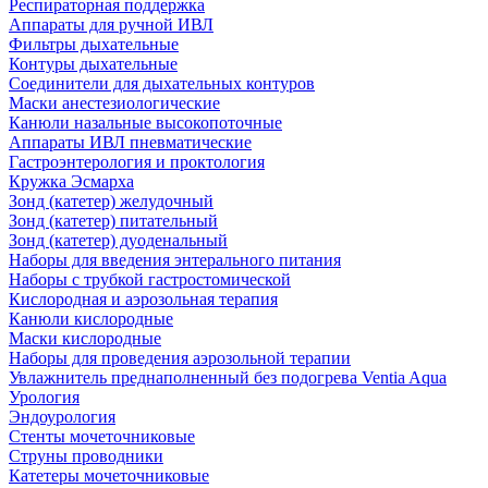
Респираторная поддержка
Аппараты для ручной ИВЛ
Фильтры дыхательные
Контуры дыхательные
Соединители для дыхательных контуров
Маски анестезиологические
Канюли назальные высокопоточные
Аппараты ИВЛ пневматические
Гастроэнтерология и проктология
Кружка Эсмарха
Зонд (катетер) желудочный
Зонд (катетер) питательный
Зонд (катетер) дуоденальный
Наборы для введения энтерального питания
Наборы с трубкой гастростомической
Кислородная и аэрозольная терапия
Канюли кислородные
Маски кислородные
Наборы для проведения аэрозольной терапии
Увлажнитель преднаполненный без подогрева Ventia Aqua
Урология
Эндоурология
Стенты мочеточниковые
Струны проводники
Катетеры мочеточниковые