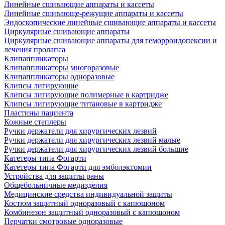
Линейные сшивающие аппараты и кассеты
Линейные сшивающе-режущие аппараты и кассеты
Эндоскопические линейные сшивающие аппараты и кассеты
Циркулярные сшивающие аппараты
Циркулярные сшивающие аппараты для геморроидопексии и
лечения пролапса
Клипаппликаторы
Клипаппликаторы многоразовые
Клипаппликаторы одноразовые
Клипсы лигирующие
Клипсы лигирующие полимерные в картридже
Клипсы лигирующие титановые в картридже
Пластины пациента
Кожные степлеры
Ручки держатели для хирургических лезвий
Ручки держатели для хирургических лезвий малые
Ручки держатели для хирургических лезвий большие
Катетеры типа Фогарти
Катетеры типа Фогарти для эмболэктомии
Устройства для защиты раны
Общебольничные медизделия
Медицинские средства индивидуальной защиты
Костюм защитный одноразовый с капюшоном
Комбинезон защитный одноразовый с капюшоном
Перчатки смотровые одноразовые