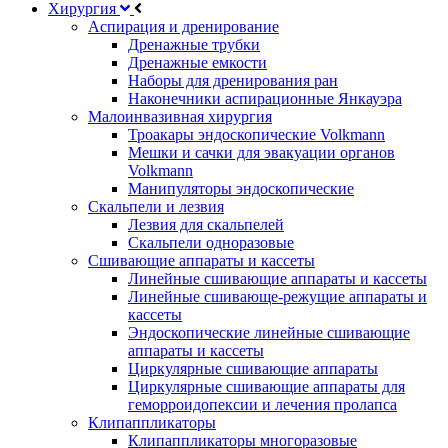
Хирургия
Аспирация и дренирование
Дренажные трубки
Дренажные емкости
Наборы для дренирования ран
Наконечники аспирационные Янкауэра
Малоинвазивная хирургия
Троакары эндоскопические Volkmann
Мешки и сачки для эвакуации органов
Volkmann
Манипуляторы эндоскопические
Скальпели и лезвия
Лезвия для скальпелей
Скальпели одноразовые
Сшивающие аппараты и кассеты
Линейные сшивающие аппараты и кассеты
Линейные сшивающе-режущие аппараты и
кассеты
Эндоскопические линейные сшивающие
аппараты и кассеты
Циркулярные сшивающие аппараты
Циркулярные сшивающие аппараты для
геморроидопексии и лечения пролапса
Клипаппликаторы
Клипаппликаторы многоразовые