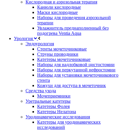
Кислородная и аэрозольная терапия
Канюли кислородные
Маски кислородные
Наборы для проведения аэрозольной
терапии
Увлажнитель преднаполненный без
подогрева Ventia Aqua
Урология
Эндоурология
Стенты мочеточниковые
Струны проводники
Катетеры мочеточниковые
Наборы для надлобковой цистостомии
Наборы для перкутанной нефростомии
Наборы для установки мочеточникового
стента
Кожухи для доступа в мочеточник
Средства ухода
Мочеприемники
Уретральные катетеры
Катетеры Фолея
Катетеры Нелатона
Уродинамические исследования
Катетеры для уродинамических
исследований