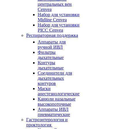
центральных вен
Cenvea
Набор для установки
Midline Cenvea
Набор для установки
PICC Cenvea
Респираторная поддержка
Аппараты для
ручной ИВЛ
Фильтры
дыхательные
Контуры
дыхательные
Соединители для
дыхательных
контуров
Маски
анестезиологические
Канюли назальные
высокопоточные
Аппараты ИВЛ
пневматические
Гастроэнтерология и
проктология