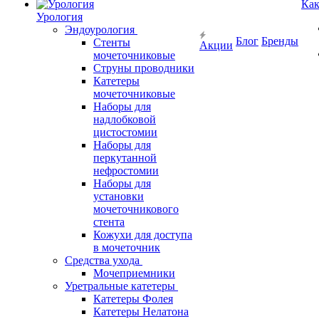
Как
Урология
Эндоурология
Блог
Бренды
Стенты
Акции
мочеточниковые
Струны проводники
Катетеры
мочеточниковые
Наборы для
надлобковой
цистостомии
Наборы для
перкутанной
нефростомии
Наборы для
установки
мочеточникового
стента
Кожухи для доступа
в мочеточник
Средства ухода
Мочеприемники
Уретральные катетеры
Катетеры Фолея
Катетеры Нелатона