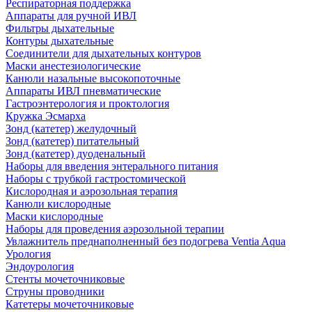
Респираторная поддержка
Аппараты для ручной ИВЛ
Фильтры дыхательные
Контуры дыхательные
Соединители для дыхательных контуров
Маски анестезиологические
Канюли назальные высокопоточные
Аппараты ИВЛ пневматические
Гастроэнтерология и проктология
Кружка Эсмарха
Зонд (катетер) желудочный
Зонд (катетер) питательный
Зонд (катетер) дуоденальный
Наборы для введения энтерального питания
Наборы с трубкой гастростомической
Кислородная и аэрозольная терапия
Канюли кислородные
Маски кислородные
Наборы для проведения аэрозольной терапии
Увлажнитель преднаполненный без подогрева Ventia Aqua
Урология
Эндоурология
Стенты мочеточниковые
Струны проводники
Катетеры мочеточниковые