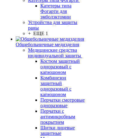
Катетеры типа Фогарти
Катетеры типа
Фогарти для
эмболэктомии
Устройства для защиты
раны
+ ЕЩЕ 1
Общебольничные медизделия
Медицинские средства
индивидуальной защиты
Костюм защитный
одноразовый с
капюшоном
Комбинезон
защитный
одноразовый с
капюшоном
Перчатки смотровые
одноразовые
Перчатки с
антимикробным
покрытием
Щитки лицевые
защитные