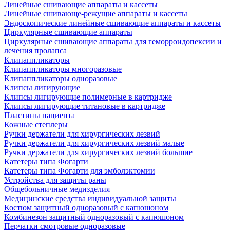
Линейные сшивающие аппараты и кассеты
Линейные сшивающе-режущие аппараты и кассеты
Эндоскопические линейные сшивающие аппараты и кассеты
Циркулярные сшивающие аппараты
Циркулярные сшивающие аппараты для геморроидопексии и
лечения пролапса
Клипаппликаторы
Клипаппликаторы многоразовые
Клипаппликаторы одноразовые
Клипсы лигирующие
Клипсы лигирующие полимерные в картридже
Клипсы лигирующие титановые в картридже
Пластины пациента
Кожные степлеры
Ручки держатели для хирургических лезвий
Ручки держатели для хирургических лезвий малые
Ручки держатели для хирургических лезвий большие
Катетеры типа Фогарти
Катетеры типа Фогарти для эмболэктомии
Устройства для защиты раны
Общебольничные медизделия
Медицинские средства индивидуальной защиты
Костюм защитный одноразовый с капюшоном
Комбинезон защитный одноразовый с капюшоном
Перчатки смотровые одноразовые