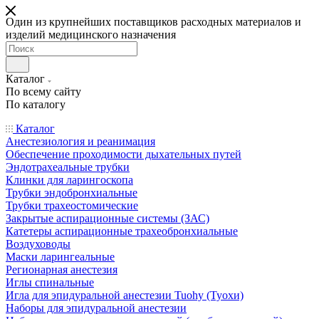
Один из крупнейших поставщиков расходных материалов и
изделий медицинского назначения
Каталог
По всему сайту
По каталогу
Каталог
Анестезиология и реанимация
Обеспечение проходимости дыхательных путей
Эндотрахеальные трубки
Клинки для ларингоскопа
Трубки эндобронхиальные
Трубки трахеостомические
Закрытые аспирационные системы (ЗАС)
Катетеры аспирационные трахеобронхиальные
Воздуховоды
Маски ларингеальные
Регионарная анестезия
Иглы спинальные
Игла для эпидуральной анестезии Tuohy (Туохи)
Наборы для эпидуральной анестезии