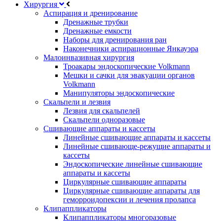
Хирургия
Аспирация и дренирование
Дренажные трубки
Дренажные емкости
Наборы для дренирования ран
Наконечники аспирационные Янкауэра
Малоинвазивная хирургия
Троакары эндоскопические Volkmann
Мешки и сачки для эвакуации органов
Volkmann
Манипуляторы эндоскопические
Скальпели и лезвия
Лезвия для скальпелей
Скальпели одноразовые
Сшивающие аппараты и кассеты
Линейные сшивающие аппараты и кассеты
Линейные сшивающе-режущие аппараты и
кассеты
Эндоскопические линейные сшивающие
аппараты и кассеты
Циркулярные сшивающие аппараты
Циркулярные сшивающие аппараты для
геморроидопексии и лечения пролапса
Клипаппликаторы
Клипаппликаторы многоразовые