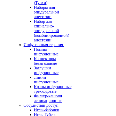
(Туохи)
Наборы для
эпидуральной
анестезии
Набор для
спинально-
эпидуральной
(комбинированной)
анестезии
Инфузионная терапия
Помпы
инфузионные
Коннекторы
безыгольные
Заглушки
инфузионные
Линии
инфузионные
Краны инфузионные
трёхходовые
Фильтр-канюли
аспирационные
Сосудистый доступ
Иглы-бабочки
Иглы Губера