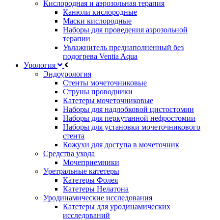
Кислородная и аэрозольная терапия
Канюли кислородные
Маски кислородные
Наборы для проведения аэрозольной
терапии
Увлажнитель преднаполненный без
подогрева Ventia Aqua
Урология
Эндоурология
Стенты мочеточниковые
Струны проводники
Катетеры мочеточниковые
Наборы для надлобковой цистостомии
Наборы для перкутанной нефростомии
Наборы для установки мочеточникового
стента
Кожухи для доступа в мочеточник
Средства ухода
Мочеприемники
Уретральные катетеры
Катетеры Фолея
Катетеры Нелатона
Уродинамические исследования
Катетеры для уродинамических
исследований