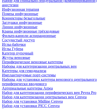
Набор для спинально-эпидуральной (комбинированной)
анестезии
Инфузионная терапия
Помпы инфузионные
Коннекторы безыгольные
Заглушки инфузионные
Линии инфузионные
Краны инфузионные трёхходовые
Фильтр-канюли аспирационные
Сосудистый доступ
Иглы-бабочки
Иглы Губера
Катетер пупочный
Жгуты венозные
Периферические венозные катетеры
Наборы для катетеризации центральных вен
Катетеры для гемодиализа
Имплантируемые порт‑системы
Наборы для установки катетера венозного центрального
периферически вводимого
Артериальные катетеры Arpea
Набор для катетеризации периферических вен Pevea Pro
Набор для катетеризации центральных вен Cenvea
Набор для установки Midline Cenvea
Набор для установки PICC Cenvea