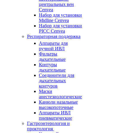
центральных вен
Cenvea
Набор для установки
Midline Cenvea
Набор для установки
PICC Cenvea
Респираторная поддержка
Аппараты для
ручной ИВЛ
Фильтры
дыхательные
Контуры
дыхательные
Соединители для
дыхательных
контуров
Маски
анестезиологические
Канюли назальные
высокопоточные
Аппараты ИВЛ
пневматические
Гастроэнтерология и
проктология