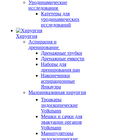
Уродинамические
исследования
Катетеры для
уродинамических
исследований
Хирургия
Аспирация и
дренирование
Дренажные трубки
Дренажные емкости
Наборы для
дренирования ран
Наконечники
аспирационные
Янкауэра
Малоинвазивная хирургия
Троакары
эндоскопические
Volkmann
Мешки и сачки для
эвакуации органов
Volkmann
Манипуляторы
эндоскопические