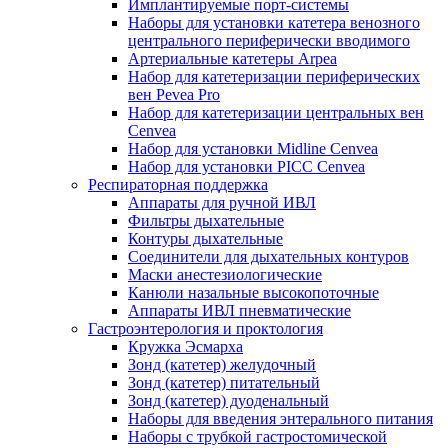
Имплантируемые порт‑системы
Наборы для установки катетера венозного
центрального периферически вводимого
Артериальные катетеры Arpea
Набор для катетеризации периферических
вен Pevea Pro
Набор для катетеризации центральных вен
Cenvea
Набор для установки Midline Cenvea
Набор для установки PICC Cenvea
Респираторная поддержка
Аппараты для ручной ИВЛ
Фильтры дыхательные
Контуры дыхательные
Соединители для дыхательных контуров
Маски анестезиологические
Канюли назальные высокопоточные
Аппараты ИВЛ пневматические
Гастроэнтерология и проктология
Кружка Эсмарха
Зонд (катетер) желудочный
Зонд (катетер) питательный
Зонд (катетер) дуоденальный
Наборы для введения энтерального питания
Наборы с трубкой гастростомической