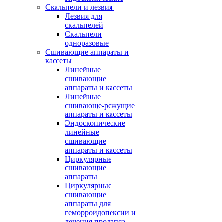
Скальпели и лезвия
Лезвия для
скальпелей
Скальпели
одноразовые
Сшивающие аппараты и
кассеты
Линейные
сшивающие
аппараты и кассеты
Линейные
сшивающе-режущие
аппараты и кассеты
Эндоскопические
линейные
сшивающие
аппараты и кассеты
Циркулярные
сшивающие
аппараты
Циркулярные
сшивающие
аппараты для
геморроидопексии и
лечения пролапса