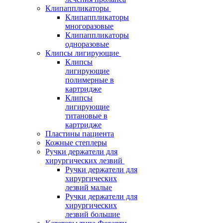
Клипаппликаторы
Клипаппликаторы
многоразовые
Клипаппликаторы
одноразовые
Клипсы лигирующие
Клипсы
лигирующие
полимерные в
картридже
Клипсы
лигирующие
титановые в
картридже
Пластины пациента
Кожные степлеры
Ручки держатели для
хирургических лезвий
Ручки держатели для
хирургических
лезвий малые
Ручки держатели для
хирургических
лезвий большие