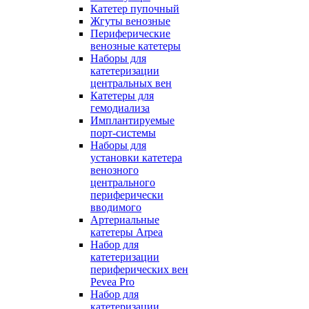
Катетер пупочный
Жгуты венозные
Периферические
венозные катетеры
Наборы для
катетеризации
центральных вен
Катетеры для
гемодиализа
Имплантируемые
порт‑системы
Наборы для
установки катетера
венозного
центрального
периферически
вводимого
Артериальные
катетеры Arpea
Набор для
катетеризации
периферических вен
Pevea Pro
Набор для
катетеризации