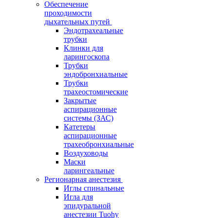
Обеспечение
проходимости
дыхательных путей
Эндотрахеальные
трубки
Клинки для
ларингоскопа
Трубки
эндобронхиальные
Трубки
трахеостомические
Закрытые
аспирационные
системы (ЗАС)
Катетеры
аспирационные
трахеобронхиальные
Воздуховоды
Маски
ларингеальные
Регионарная анестезия
Иглы спинальные
Игла для
эпидуральной
анестезии Tuohy