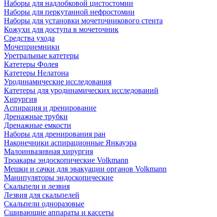
Наборы для надлобковой цистостомии
Наборы для перкутанной нефростомии
Наборы для установки мочеточникового стента
Кожухи для доступа в мочеточник
Средства ухода
Мочеприемники
Уретральные катетеры
Катетеры Фолея
Катетеры Нелатона
Уродинамические исследования
Катетеры для уродинамических исследований
Хирургия
Аспирация и дренирование
Дренажные трубки
Дренажные емкости
Наборы для дренирования ран
Наконечники аспирационные Янкауэра
Малоинвазивная хирургия
Троакары эндоскопические Volkmann
Мешки и сачки для эвакуации органов Volkmann
Манипуляторы эндоскопические
Скальпели и лезвия
Лезвия для скальпелей
Скальпели одноразовые
Сшивающие аппараты и кассеты