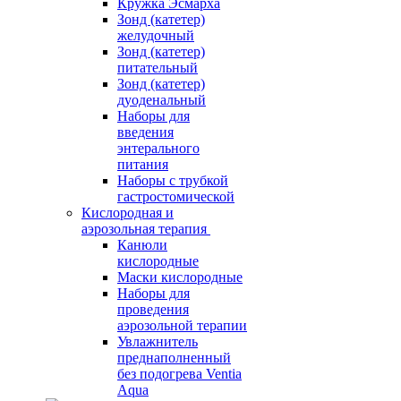
Кружка Эсмарха
Зонд (катетер)
желудочный
Зонд (катетер)
питательный
Зонд (катетер)
дуоденальный
Наборы для
введения
энтерального
питания
Наборы с трубкой
гастростомической
Кислородная и
аэрозольная терапия
Канюли
кислородные
Маски кислородные
Наборы для
проведения
аэрозольной терапии
Увлажнитель
преднаполненный
без подогрева Ventia
Aqua