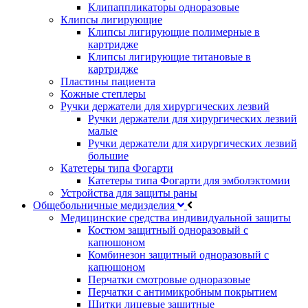
Клипаппликаторы одноразовые
Клипсы лигирующие
Клипсы лигирующие полимерные в
картридже
Клипсы лигирующие титановые в
картридже
Пластины пациента
Кожные степлеры
Ручки держатели для хирургических лезвий
Ручки держатели для хирургических лезвий
малые
Ручки держатели для хирургических лезвий
большие
Катетеры типа Фогарти
Катетеры типа Фогарти для эмболэктомии
Устройства для защиты раны
Общебольничные медизделия
Медицинские средства индивидуальной защиты
Костюм защитный одноразовый с
капюшоном
Комбинезон защитный одноразовый с
капюшоном
Перчатки смотровые одноразовые
Перчатки с антимикробным покрытием
Щитки лицевые защитные