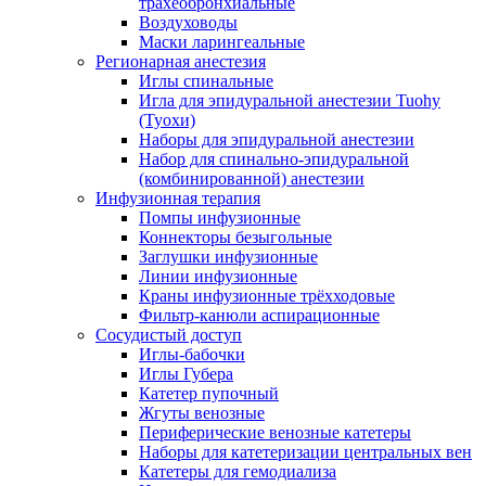
трахеобронхиальные
Воздуховоды
Маски ларингеальные
Регионарная анестезия
Иглы спинальные
Игла для эпидуральной анестезии Tuohy
(Туохи)
Наборы для эпидуральной анестезии
Набор для спинально-эпидуральной
(комбинированной) анестезии
Инфузионная терапия
Помпы инфузионные
Коннекторы безыгольные
Заглушки инфузионные
Линии инфузионные
Краны инфузионные трёхходовые
Фильтр-канюли аспирационные
Сосудистый доступ
Иглы-бабочки
Иглы Губера
Катетер пупочный
Жгуты венозные
Периферические венозные катетеры
Наборы для катетеризации центральных вен
Катетеры для гемодиализа