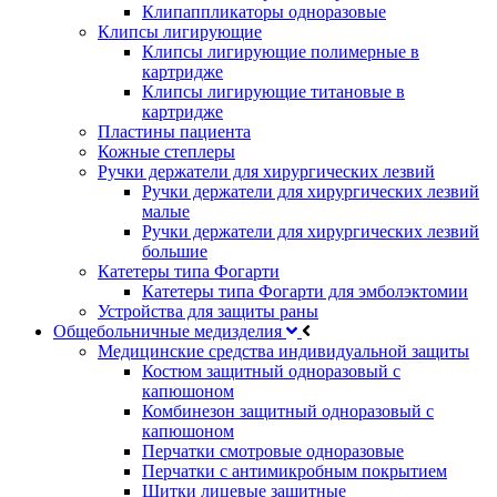
Клипаппликаторы одноразовые
Клипсы лигирующие
Клипсы лигирующие полимерные в
картридже
Клипсы лигирующие титановые в
картридже
Пластины пациента
Кожные степлеры
Ручки держатели для хирургических лезвий
Ручки держатели для хирургических лезвий
малые
Ручки держатели для хирургических лезвий
большие
Катетеры типа Фогарти
Катетеры типа Фогарти для эмболэктомии
Устройства для защиты раны
Общебольничные медизделия
Медицинские средства индивидуальной защиты
Костюм защитный одноразовый с
капюшоном
Комбинезон защитный одноразовый с
капюшоном
Перчатки смотровые одноразовые
Перчатки с антимикробным покрытием
Щитки лицевые защитные