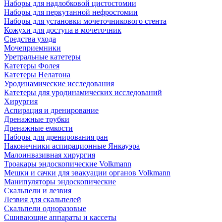
Наборы для надлобковой цистостомии
Наборы для перкутанной нефростомии
Наборы для установки мочеточникового стента
Кожухи для доступа в мочеточник
Средства ухода
Мочеприемники
Уретральные катетеры
Катетеры Фолея
Катетеры Нелатона
Уродинамические исследования
Катетеры для уродинамических исследований
Хирургия
Аспирация и дренирование
Дренажные трубки
Дренажные емкости
Наборы для дренирования ран
Наконечники аспирационные Янкауэра
Малоинвазивная хирургия
Троакары эндоскопические Volkmann
Мешки и сачки для эвакуации органов Volkmann
Манипуляторы эндоскопические
Скальпели и лезвия
Лезвия для скальпелей
Скальпели одноразовые
Сшивающие аппараты и кассеты