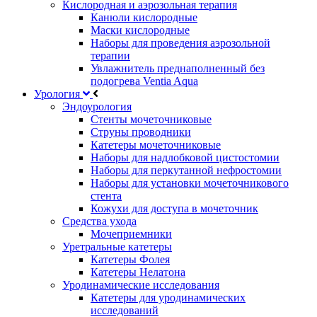
Кислородная и аэрозольная терапия
Канюли кислородные
Маски кислородные
Наборы для проведения аэрозольной
терапии
Увлажнитель преднаполненный без
подогрева Ventia Aqua
Урология
Эндоурология
Стенты мочеточниковые
Струны проводники
Катетеры мочеточниковые
Наборы для надлобковой цистостомии
Наборы для перкутанной нефростомии
Наборы для установки мочеточникового
стента
Кожухи для доступа в мочеточник
Средства ухода
Мочеприемники
Уретральные катетеры
Катетеры Фолея
Катетеры Нелатона
Уродинамические исследования
Катетеры для уродинамических
исследований