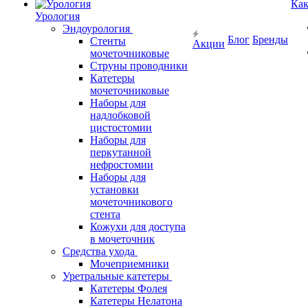
Как
Урология
Эндоурология
Блог
Бренды
Стенты
Акции
мочеточниковые
Струны проводники
Катетеры
мочеточниковые
Наборы для
надлобковой
цистостомии
Наборы для
перкутанной
нефростомии
Наборы для
установки
мочеточникового
стента
Кожухи для доступа
в мочеточник
Средства ухода
Мочеприемники
Уретральные катетеры
Катетеры Фолея
Катетеры Нелатона