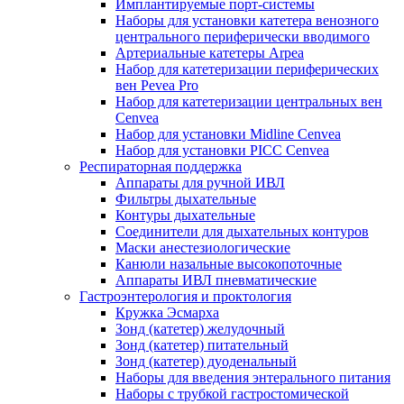
Имплантируемые порт‑системы
Наборы для установки катетера венозного
центрального периферически вводимого
Артериальные катетеры Arpea
Набор для катетеризации периферических
вен Pevea Pro
Набор для катетеризации центральных вен
Cenvea
Набор для установки Midline Cenvea
Набор для установки PICC Cenvea
Респираторная поддержка
Аппараты для ручной ИВЛ
Фильтры дыхательные
Контуры дыхательные
Соединители для дыхательных контуров
Маски анестезиологические
Канюли назальные высокопоточные
Аппараты ИВЛ пневматические
Гастроэнтерология и проктология
Кружка Эсмарха
Зонд (катетер) желудочный
Зонд (катетер) питательный
Зонд (катетер) дуоденальный
Наборы для введения энтерального питания
Наборы с трубкой гастростомической