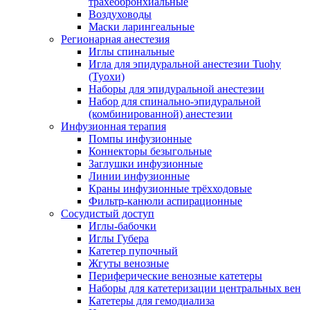
трахеобронхиальные
Воздуховоды
Маски ларингеальные
Регионарная анестезия
Иглы спинальные
Игла для эпидуральной анестезии Tuohy
(Туохи)
Наборы для эпидуральной анестезии
Набор для спинально-эпидуральной
(комбинированной) анестезии
Инфузионная терапия
Помпы инфузионные
Коннекторы безыгольные
Заглушки инфузионные
Линии инфузионные
Краны инфузионные трёхходовые
Фильтр-канюли аспирационные
Сосудистый доступ
Иглы-бабочки
Иглы Губера
Катетер пупочный
Жгуты венозные
Периферические венозные катетеры
Наборы для катетеризации центральных вен
Катетеры для гемодиализа