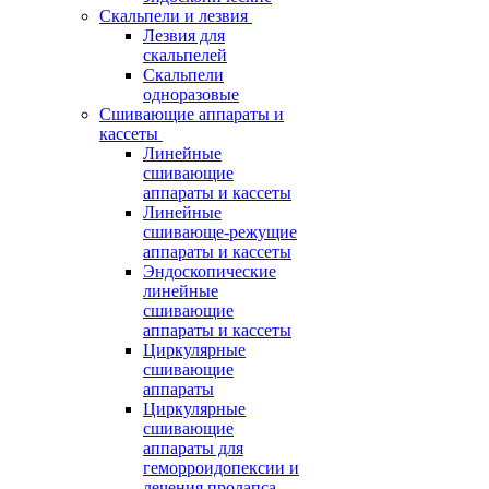
Скальпели и лезвия
Лезвия для
скальпелей
Скальпели
одноразовые
Сшивающие аппараты и
кассеты
Линейные
сшивающие
аппараты и кассеты
Линейные
сшивающе-режущие
аппараты и кассеты
Эндоскопические
линейные
сшивающие
аппараты и кассеты
Циркулярные
сшивающие
аппараты
Циркулярные
сшивающие
аппараты для
геморроидопексии и
лечения пролапса