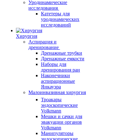
Уродинамические
исследования
Катетеры для
уродинамических
исследований
Хирургия
Аспирация и
дренирование
Дренажные трубки
Дренажные емкости
Наборы для
дренирования ран
Наконечники
аспирационные
Янкауэра
Малоинвазивная хирургия
Троакары
эндоскопические
Volkmann
Мешки и сачки для
эвакуации органов
Volkmann
Манипуляторы
эндоскопические