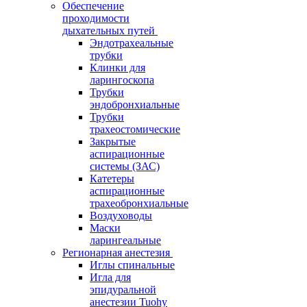
Обеспечение
проходимости
дыхательных путей
Эндотрахеальные
трубки
Клинки для
ларингоскопа
Трубки
эндобронхиальные
Трубки
трахеостомические
Закрытые
аспирационные
системы (ЗАС)
Катетеры
аспирационные
трахеобронхиальные
Воздуховоды
Маски
ларингеальные
Регионарная анестезия
Иглы спинальные
Игла для
эпидуральной
анестезии Tuohy