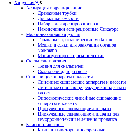
Хирургия
Аспирация и дренирование
Дренажные трубки
Дренажные емкости
Наборы для дренирования ран
Наконечники аспирационные Янкауэра
Малоинвазивная хирургия
Троакары эндоскопические Volkmann
Мешки и сачки для эвакуации органов
Volkmann
Манипуляторы эндоскопические
Скальпели и лезвия
Лезвия для скальпелей
Скальпели одноразовые
Сшивающие аппараты и кассеты
Линейные сшивающие аппараты и кассеты
Линейные сшивающе-режущие аппараты и
кассеты
Эндоскопические линейные сшивающие
аппараты и кассеты
Циркулярные сшивающие аппараты
Циркулярные сшивающие аппараты для
геморроидопексии и лечения пролапса
Клипаппликаторы
Клипаппликаторы многоразовые