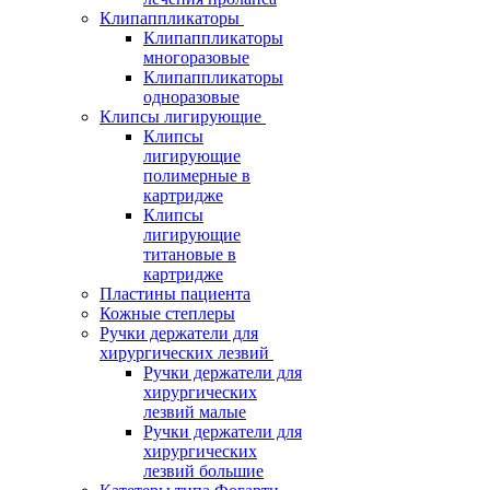
Клипаппликаторы
Клипаппликаторы
многоразовые
Клипаппликаторы
одноразовые
Клипсы лигирующие
Клипсы
лигирующие
полимерные в
картридже
Клипсы
лигирующие
титановые в
картридже
Пластины пациента
Кожные степлеры
Ручки держатели для
хирургических лезвий
Ручки держатели для
хирургических
лезвий малые
Ручки держатели для
хирургических
лезвий большие