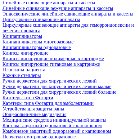
Линейные сшивающие аппараты и кассеты
Линейные сшивающе-режущие аппараты и кассеты
Эндоскопические линейные сшивающие аппараты и кассеты
Циркулярные сшивающие аппараты
Циркулярные сшивающие аппараты для геморроидопексии и
лечения пролапса
Клипаппликаторы
Клипаппликаторы многоразовые
Клипаппликаторы одноразовые
Клипсы лигирующие
Клипсы лигирующие полимерные в картридже
Клипсы лигирующие титановые в картридже
Пластины пациента
Кожные степлеры
Ручки держатели для хирургических лезвий
Ручки держатели для хирургических лезвий малые
Ручки держатели для хирургических лезвий большие
Катетеры типа Фогарти
Катетеры типа Фогарти для эмболэктомии
Устройства для защиты раны
Общебольничные медизделия
Медицинские средства индивидуальной защиты
Костюм защитный одноразовый с капюшоном
Комбинезон защитный одноразовый с капюшоном
Перчатки смотровые одноразовые