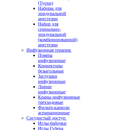
(Туохи)
Наборы для
эпидуральной
анестезии
Набор для
спинально-
эпидуральной
(комбинированной)
анестезии
Инфузионная терапия
Помпы
инфузионные
Коннекторы
безыгольные
Заглушки
инфузионные
Линии
инфузионные
Краны инфузионные
трёхходовые
Фильтр-канюли
аспирационные
Сосудистый доступ
Иглы-бабочки
Иглы Губера