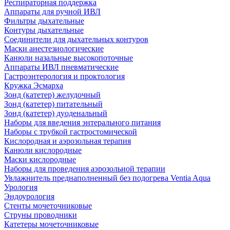
Респираторная поддержка
Аппараты для ручной ИВЛ
Фильтры дыхательные
Контуры дыхательные
Соединители для дыхательных контуров
Маски анестезиологические
Канюли назальные высокопоточные
Аппараты ИВЛ пневматические
Гастроэнтерология и проктология
Кружка Эсмарха
Зонд (катетер) желудочный
Зонд (катетер) питательный
Зонд (катетер) дуоденальный
Наборы для введения энтерального питания
Наборы с трубкой гастростомической
Кислородная и аэрозольная терапия
Канюли кислородные
Маски кислородные
Наборы для проведения аэрозольной терапии
Увлажнитель преднаполненный без подогрева Ventia Aqua
Урология
Эндоурология
Стенты мочеточниковые
Струны проводники
Катетеры мочеточниковые