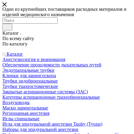
Один из крупнейших поставщиков расходных материалов и
изделий медицинского назначения
Каталог
По всему сайту
По каталогу
Каталог
Анестезиология и реанимация
Обеспечение проходимости дыхательных путей
Эндотрахеальные трубки
Клинки для ларингоскопа
Трубки эндобронхиальные
Трубки трахеостомические
Закрытые аспирационные системы (ЗАС)
Катетеры аспирационные трахеобронхиальные
Воздуховоды
Маски ларингеальные
Регионарная анестезия
Иглы спинальные
Игла для эпидуральной анестезии Tuohy (Туохи)
Наборы для эпидуральной анестезии