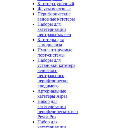
Катетер пупочный
Жгуты венозные
Периферические
венозные катетеры
Наборы для
катетеризации
центральных вен
Катетеры для
гемодиализа
Имплантируемые
порт‑системы
Наборы для
установки катетера
венозного
центрального
периферически
вводимого
Артериальные
катетеры Arpea
Набор для
катетеризации
периферических вен
Pevea Pro
Набор для
катетеризации