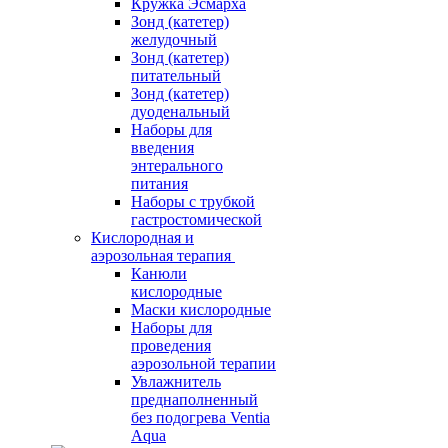
Кружка Эсмарха
Зонд (катетер)
желудочный
Зонд (катетер)
питательный
Зонд (катетер)
дуоденальный
Наборы для
введения
энтерального
питания
Наборы с трубкой
гастростомической
Кислородная и
аэрозольная терапия
Канюли
кислородные
Маски кислородные
Наборы для
проведения
аэрозольной терапии
Увлажнитель
преднаполненный
без подогрева Ventia
Aqua