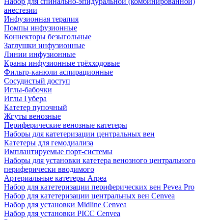
Набор для спинально-эпидуральной (комбинированной)
анестезии
Инфузионная терапия
Помпы инфузионные
Коннекторы безыгольные
Заглушки инфузионные
Линии инфузионные
Краны инфузионные трёхходовые
Фильтр-канюли аспирационные
Сосудистый доступ
Иглы-бабочки
Иглы Губера
Катетер пупочный
Жгуты венозные
Периферические венозные катетеры
Наборы для катетеризации центральных вен
Катетеры для гемодиализа
Имплантируемые порт‑системы
Наборы для установки катетера венозного центрального
периферически вводимого
Артериальные катетеры Arpea
Набор для катетеризации периферических вен Pevea Pro
Набор для катетеризации центральных вен Cenvea
Набор для установки Midline Cenvea
Набор для установки PICC Cenvea