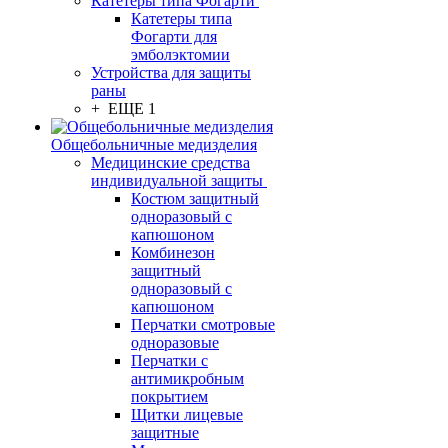
Катетеры типа Фогарти
Катетеры типа
Фогарти для
эмболэктомии
Устройства для защиты
раны
+ ЕЩЕ 1
Общебольничные медизделия
Медицинские средства
индивидуальной защиты
Костюм защитный
одноразовый с
капюшоном
Комбинезон
защитный
одноразовый с
капюшоном
Перчатки смотровые
одноразовые
Перчатки с
антимикробным
покрытием
Щитки лицевые
защитные