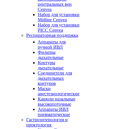
центральных вен
Cenvea
Набор для установки
Midline Cenvea
Набор для установки
PICC Cenvea
Респираторная поддержка
Аппараты для
ручной ИВЛ
Фильтры
дыхательные
Контуры
дыхательные
Соединители для
дыхательных
контуров
Маски
анестезиологические
Канюли назальные
высокопоточные
Аппараты ИВЛ
пневматические
Гастроэнтерология и
проктология