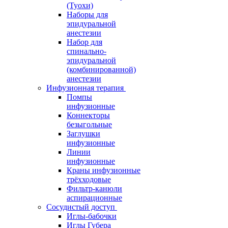
(Туохи)
Наборы для
эпидуральной
анестезии
Набор для
спинально-
эпидуральной
(комбинированной)
анестезии
Инфузионная терапия
Помпы
инфузионные
Коннекторы
безыгольные
Заглушки
инфузионные
Линии
инфузионные
Краны инфузионные
трёхходовые
Фильтр-канюли
аспирационные
Сосудистый доступ
Иглы-бабочки
Иглы Губера