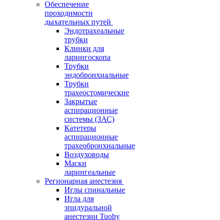
Обеспечение
проходимости
дыхательных путей
Эндотрахеальные
трубки
Клинки для
ларингоскопа
Трубки
эндобронхиальные
Трубки
трахеостомические
Закрытые
аспирационные
системы (ЗАС)
Катетеры
аспирационные
трахеобронхиальные
Воздуховоды
Маски
ларингеальные
Регионарная анестезия
Иглы спинальные
Игла для
эпидуральной
анестезии Tuohy