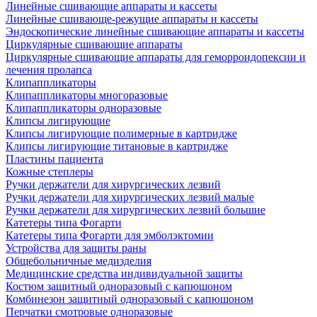
Линейные сшивающие аппараты и кассеты
Линейные сшивающе-режущие аппараты и кассеты
Эндоскопические линейные сшивающие аппараты и кассеты
Циркулярные сшивающие аппараты
Циркулярные сшивающие аппараты для геморроидопексии и
лечения пролапса
Клипаппликаторы
Клипаппликаторы многоразовые
Клипаппликаторы одноразовые
Клипсы лигирующие
Клипсы лигирующие полимерные в картридже
Клипсы лигирующие титановые в картридже
Пластины пациента
Кожные степлеры
Ручки держатели для хирургических лезвий
Ручки держатели для хирургических лезвий малые
Ручки держатели для хирургических лезвий большие
Катетеры типа Фогарти
Катетеры типа Фогарти для эмболэктомии
Устройства для защиты раны
Общебольничные медизделия
Медицинские средства индивидуальной защиты
Костюм защитный одноразовый с капюшоном
Комбинезон защитный одноразовый с капюшоном
Перчатки смотровые одноразовые