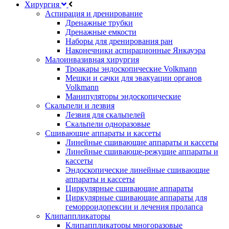
Хирургия
Аспирация и дренирование
Дренажные трубки
Дренажные емкости
Наборы для дренирования ран
Наконечники аспирационные Янкауэра
Малоинвазивная хирургия
Троакары эндоскопические Volkmann
Мешки и сачки для эвакуации органов
Volkmann
Манипуляторы эндоскопические
Скальпели и лезвия
Лезвия для скальпелей
Скальпели одноразовые
Сшивающие аппараты и кассеты
Линейные сшивающие аппараты и кассеты
Линейные сшивающе-режущие аппараты и
кассеты
Эндоскопические линейные сшивающие
аппараты и кассеты
Циркулярные сшивающие аппараты
Циркулярные сшивающие аппараты для
геморроидопексии и лечения пролапса
Клипаппликаторы
Клипаппликаторы многоразовые