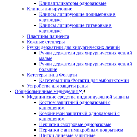
Клипаппликаторы одноразовые
Клипсы лигирующие
Клипсы лигирующие полимерные в
картридже
Клипсы лигирующие титановые в
картридже
Пластины пациента
Кожные степлеры
Ручки держатели для хирургических лезвий
Ручки держатели для хирургических лезвий
малые
Ручки держатели для хирургических лезвий
большие
Катетеры типа Фогарти
Катетеры типа Фогарти для эмболэктомии
Устройства для защиты раны
Общебольничные медизделия
Медицинские средства индивидуальной защиты
Костюм защитный одноразовый с
капюшоном
Комбинезон защитный одноразовый с
капюшоном
Перчатки смотровые одноразовые
Перчатки с антимикробным покрытием
Щитки лицевые защитные