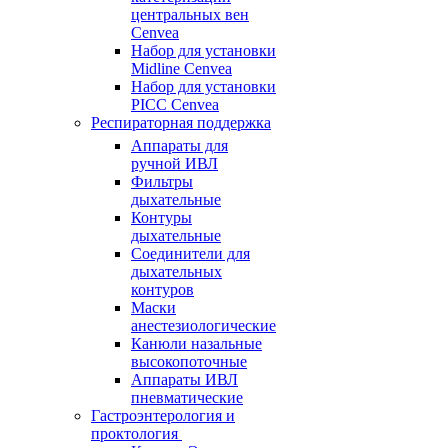
центральных вен
Cenvea
Набор для установки
Midline Cenvea
Набор для установки
PICC Cenvea
Респираторная поддержка
Аппараты для
ручной ИВЛ
Фильтры
дыхательные
Контуры
дыхательные
Соединители для
дыхательных
контуров
Маски
анестезиологические
Канюли назальные
высокопоточные
Аппараты ИВЛ
пневматические
Гастроэнтерология и
проктология