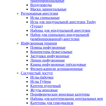
трахеобронхиальные
Воздуховоды
Маски ларингеальные
Регионарная анестезия
Иглы спинальные
Игла для эпидуральной анестезии Tuohy
(Туохи)
Наборы для эпидуральной анестезии
Набор для спинально-эпидуральной
(комбинированной) анестезии
Инфузионная терапия
Помпы инфузионные
Коннекторы безыгольные
Заглушки инфузионные
Линии инфузионные
Краны инфузионные трёхходовые
Фильтр-канюли аспирационные
Сосудистый доступ
Иглы-бабочки
Иглы Губера
Катетер пупочный
Жгуты венозные
Периферические венозные катетеры
Наборы для катетеризации центральных вен
Катетеры для гемодиализа