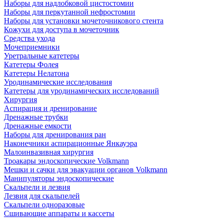
Наборы для надлобковой цистостомии
Наборы для перкутанной нефростомии
Наборы для установки мочеточникового стента
Кожухи для доступа в мочеточник
Средства ухода
Мочеприемники
Уретральные катетеры
Катетеры Фолея
Катетеры Нелатона
Уродинамические исследования
Катетеры для уродинамических исследований
Хирургия
Аспирация и дренирование
Дренажные трубки
Дренажные емкости
Наборы для дренирования ран
Наконечники аспирационные Янкауэра
Малоинвазивная хирургия
Троакары эндоскопические Volkmann
Мешки и сачки для эвакуации органов Volkmann
Манипуляторы эндоскопические
Скальпели и лезвия
Лезвия для скальпелей
Скальпели одноразовые
Сшивающие аппараты и кассеты