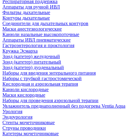
Респираторная поддержка
Аппараты для ручной ИВЛ
Фильтры дыхательные
Контуры дыхательные
Соединители для дыхательных контуров
Маски анестезиологические
Канюли назальные высокопоточные
Аппараты ИВЛ пневматические
Гастроэнтерология и проктология
Кружка Эсмарха
Зонд (катетер) желудочный
Зонд (катетер) питательный
Зонд (катетер) дуоденальный
Наборы для введения энтерального питания
Наборы с трубкой гастростомической
Кислородная и аэрозольная терапия
Канюли кислородные
Маски кислородные
Наборы для проведения аэрозольной терапии
Увлажнитель преднаполненный без подогрева Ventia Aqua
Урология
Эндоурология
Стенты мочеточниковые
Струны проводники
Катетеры мочеточниковые