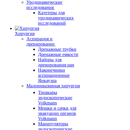
Уродинамические
исследования
Катетеры для
уродинамических
исследований
Хирургия
Аспирация и
дренирование
Дренажные трубки
Дренажные емкости
Наборы для
дренирования ран
Наконечники
аспирационные
Янкауэра
Малоинвазивная хирургия
Троакары
эндоскопические
Volkmann
Мешки и сачки для
эвакуации органов
Volkmann
Манипуляторы
эндоскопические