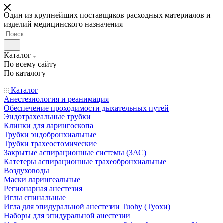
Один из крупнейших поставщиков расходных материалов и
изделий медицинского назначения
Каталог
По всему сайту
По каталогу
Каталог
Анестезиология и реанимация
Обеспечение проходимости дыхательных путей
Эндотрахеальные трубки
Клинки для ларингоскопа
Трубки эндобронхиальные
Трубки трахеостомические
Закрытые аспирационные системы (ЗАС)
Катетеры аспирационные трахеобронхиальные
Воздуховоды
Маски ларингеальные
Регионарная анестезия
Иглы спинальные
Игла для эпидуральной анестезии Tuohy (Туохи)
Наборы для эпидуральной анестезии