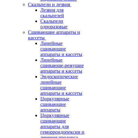
Скальпели и лезвия
Лезвия для
скальпелей
Скальпели
одноразовые
Сшивающие аппараты и
кассеты
Линейные
сшивающие
аппараты и кассеты
Линейные
сшивающе-режущие
аппараты и кассеты
Эндоскопические
линейные
сшивающие
аппараты и кассеты
Циркулярные
сшивающие
аппараты
Циркулярные
сшивающие
аппараты для
геморроидопексии и
лечения пролапса