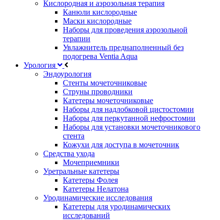
Кислородная и аэрозольная терапия
Канюли кислородные
Маски кислородные
Наборы для проведения аэрозольной
терапии
Увлажнитель преднаполненный без
подогрева Ventia Aqua
Урология
Эндоурология
Стенты мочеточниковые
Струны проводники
Катетеры мочеточниковые
Наборы для надлобковой цистостомии
Наборы для перкутанной нефростомии
Наборы для установки мочеточникового
стента
Кожухи для доступа в мочеточник
Средства ухода
Мочеприемники
Уретральные катетеры
Катетеры Фолея
Катетеры Нелатона
Уродинамические исследования
Катетеры для уродинамических
исследований