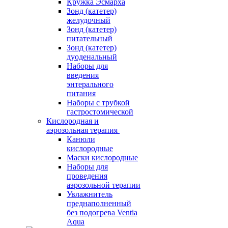
Кружка Эсмарха
Зонд (катетер)
желудочный
Зонд (катетер)
питательный
Зонд (катетер)
дуоденальный
Наборы для
введения
энтерального
питания
Наборы с трубкой
гастростомической
Кислородная и
аэрозольная терапия
Канюли
кислородные
Маски кислородные
Наборы для
проведения
аэрозольной терапии
Увлажнитель
преднаполненный
без подогрева Ventia
Aqua