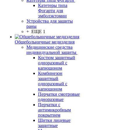
Катетеры типа Фогарти
Катетеры типа
Фогарти для
эмболэктомии
Устройства для защиты
раны
+ ЕЩЕ 1
Общебольничные медизделия
Медицинские средства
индивидуальной защиты
Костюм защитный
одноразовый с
капюшоном
Комбинезон
защитный
одноразовый с
капюшоном
Перчатки смотровые
одноразовые
Перчатки с
антимикробным
покрытием
Щитки лицевые
защитные