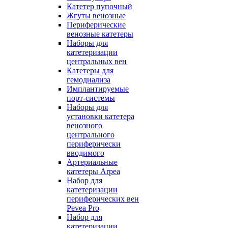
Катетер пупочный
Жгуты венозные
Периферические
венозные катетеры
Наборы для
катетеризации
центральных вен
Катетеры для
гемодиализа
Имплантируемые
порт‑системы
Наборы для
установки катетера
венозного
центрального
периферически
вводимого
Артериальные
катетеры Arpea
Набор для
катетеризации
периферических вен
Pevea Pro
Набор для
катетеризации