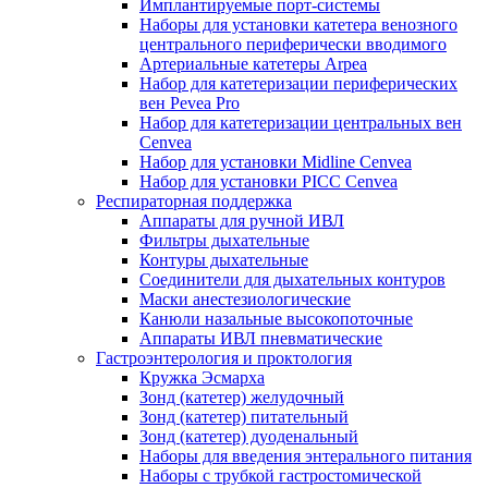
Имплантируемые порт‑системы
Наборы для установки катетера венозного
центрального периферически вводимого
Артериальные катетеры Arpea
Набор для катетеризации периферических
вен Pevea Pro
Набор для катетеризации центральных вен
Cenvea
Набор для установки Midline Cenvea
Набор для установки PICC Cenvea
Респираторная поддержка
Аппараты для ручной ИВЛ
Фильтры дыхательные
Контуры дыхательные
Соединители для дыхательных контуров
Маски анестезиологические
Канюли назальные высокопоточные
Аппараты ИВЛ пневматические
Гастроэнтерология и проктология
Кружка Эсмарха
Зонд (катетер) желудочный
Зонд (катетер) питательный
Зонд (катетер) дуоденальный
Наборы для введения энтерального питания
Наборы с трубкой гастростомической