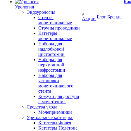
Как
Урология
Эндоурология
Блог
Бренды
Стенты
Акции
мочеточниковые
Струны проводники
Катетеры
мочеточниковые
Наборы для
надлобковой
цистостомии
Наборы для
перкутанной
нефростомии
Наборы для
установки
мочеточникового
стента
Кожухи для доступа
в мочеточник
Средства ухода
Мочеприемники
Уретральные катетеры
Катетеры Фолея
Катетеры Нелатона