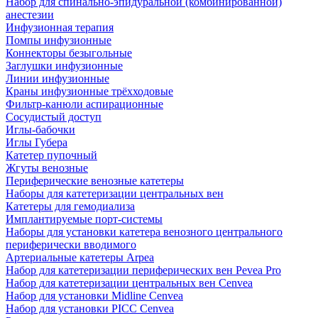
Набор для спинально-эпидуральной (комбинированной)
анестезии
Инфузионная терапия
Помпы инфузионные
Коннекторы безыгольные
Заглушки инфузионные
Линии инфузионные
Краны инфузионные трёхходовые
Фильтр-канюли аспирационные
Сосудистый доступ
Иглы-бабочки
Иглы Губера
Катетер пупочный
Жгуты венозные
Периферические венозные катетеры
Наборы для катетеризации центральных вен
Катетеры для гемодиализа
Имплантируемые порт‑системы
Наборы для установки катетера венозного центрального
периферически вводимого
Артериальные катетеры Arpea
Набор для катетеризации периферических вен Pevea Pro
Набор для катетеризации центральных вен Cenvea
Набор для установки Midline Cenvea
Набор для установки PICC Cenvea