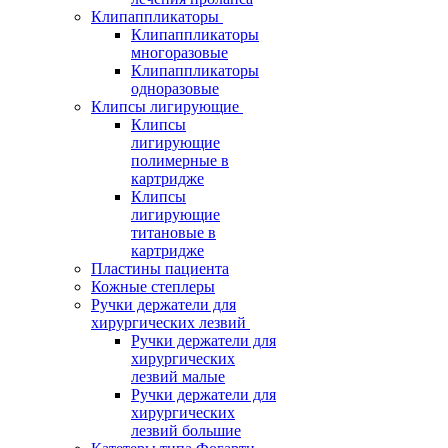
Клипаппликаторы
Клипаппликаторы
многоразовые
Клипаппликаторы
одноразовые
Клипсы лигирующие
Клипсы
лигирующие
полимерные в
картридже
Клипсы
лигирующие
титановые в
картридже
Пластины пациента
Кожные степлеры
Ручки держатели для
хирургических лезвий
Ручки держатели для
хирургических
лезвий малые
Ручки держатели для
хирургических
лезвий большие