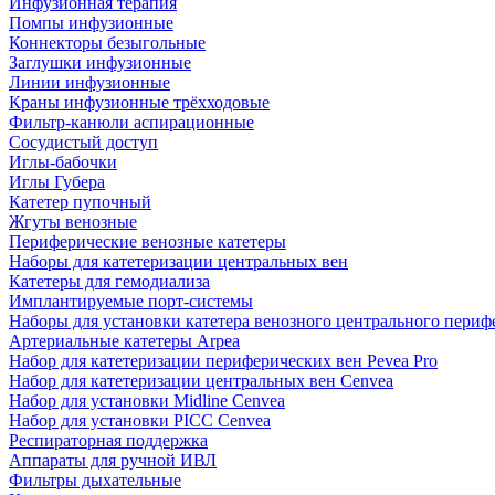
Инфузионная терапия
Помпы инфузионные
Коннекторы безыгольные
Заглушки инфузионные
Линии инфузионные
Краны инфузионные трёхходовые
Фильтр-канюли аспирационные
Сосудистый доступ
Иглы-бабочки
Иглы Губера
Катетер пупочный
Жгуты венозные
Периферические венозные катетеры
Наборы для катетеризации центральных вен
Катетеры для гемодиализа
Имплантируемые порт‑системы
Наборы для установки катетера венозного центрального пери
Артериальные катетеры Arpea
Набор для катетеризации периферических вен Pevea Pro
Набор для катетеризации центральных вен Cenvea
Набор для установки Midline Cenvea
Набор для установки PICC Cenvea
Респираторная поддержка
Аппараты для ручной ИВЛ
Фильтры дыхательные