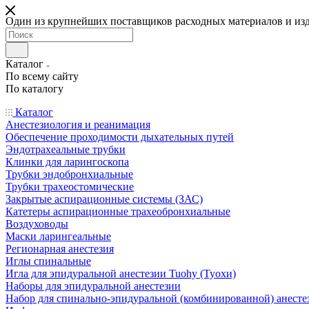
Один из крупнейших поставщиков расходных материалов и из
Каталог
По всему сайту
По каталогу
Каталог
Анестезиология и реанимация
Обеспечение проходимости дыхательных путей
Эндотрахеальные трубки
Клинки для ларингоскопа
Трубки эндобронхиальные
Трубки трахеостомические
Закрытые аспирационные системы (ЗАС)
Катетеры аспирационные трахеобронхиальные
Воздуховоды
Маски ларингеальные
Регионарная анестезия
Иглы спинальные
Игла для эпидуральной анестезии Tuohy (Туохи)
Наборы для эпидуральной анестезии
Набор для спинально-эпидуральной (комбинированной) анесте