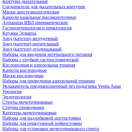
Контуры дыхательные
Соединители для дыхательных контуров
Маски анестезиологические
Канюли назальные высокопоточные
Аппараты ИВЛ пневматические
Гастроэнтерология и проктология
Кружка Эсмарха
Зонд (катетер) желудочный
Зонд (катетер) питательный
Зонд (катетер) дуоденальный
Наборы для введения энтерального питания
Наборы с трубкой гастростомической
Кислородная и аэрозольная терапия
Канюли кислородные
Маски кислородные
Наборы для проведения аэрозольной терапии
Увлажнитель преднаполненный без подогрева Ventia Aqua
Урология
Эндоурология
Стенты мочеточниковые
Струны проводники
Катетеры мочеточниковые
Наборы для надлобковой цистостомии
Наборы для перкутанной нефростомии
Наборы для установки мочеточникового стента