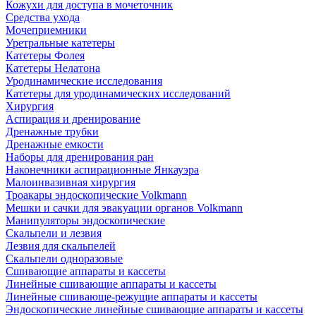
Кожухи для доступа в мочеточник
Средства ухода
Мочеприемники
Уретральные катетеры
Катетеры Фолея
Катетеры Нелатона
Уродинамические исследования
Катетеры для уродинамических исследований
Хирургия
Аспирация и дренирование
Дренажные трубки
Дренажные емкости
Наборы для дренирования ран
Наконечники аспирационные Янкауэра
Малоинвазивная хирургия
Троакары эндоскопические Volkmann
Мешки и сачки для эвакуации органов Volkmann
Манипуляторы эндоскопические
Скальпели и лезвия
Лезвия для скальпелей
Скальпели одноразовые
Сшивающие аппараты и кассеты
Линейные сшивающие аппараты и кассеты
Линейные сшивающе-режущие аппараты и кассеты
Эндоскопические линейные сшивающие аппараты и кассеты