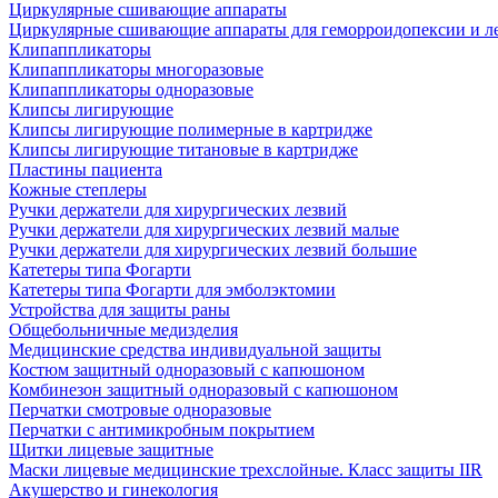
Циркулярные сшивающие аппараты
Циркулярные сшивающие аппараты для геморроидопексии и ле
Клипаппликаторы
Клипаппликаторы многоразовые
Клипаппликаторы одноразовые
Клипсы лигирующие
Клипсы лигирующие полимерные в картридже
Клипсы лигирующие титановые в картридже
Пластины пациента
Кожные степлеры
Ручки держатели для хирургических лезвий
Ручки держатели для хирургических лезвий малые
Ручки держатели для хирургических лезвий большие
Катетеры типа Фогарти
Катетеры типа Фогарти для эмболэктомии
Устройства для защиты раны
Общебольничные медизделия
Медицинские средства индивидуальной защиты
Костюм защитный одноразовый с капюшоном
Комбинезон защитный одноразовый с капюшоном
Перчатки смотровые одноразовые
Перчатки с антимикробным покрытием
Щитки лицевые защитные
Маски лицевые медицинские трехслойные. Класс защиты IIR
Акушерство и гинекология