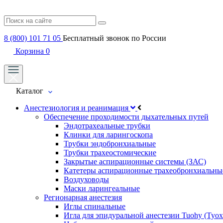
8 (800) 101 71 05
Бесплатный звонок по России
Корзина
0
Каталог
Анестезиология и реанимация
Обеспечение проходимости дыхательных путей
Эндотрахеальные трубки
Клинки для ларингоскопа
Трубки эндобронхиальные
Трубки трахеостомические
Закрытые аспирационные системы (ЗАС)
Катетеры аспирационные трахеобронхиальны
Воздуховоды
Маски ларингеальные
Регионарная анестезия
Иглы спинальные
Игла для эпидуральной анестезии Tuohy (Туох